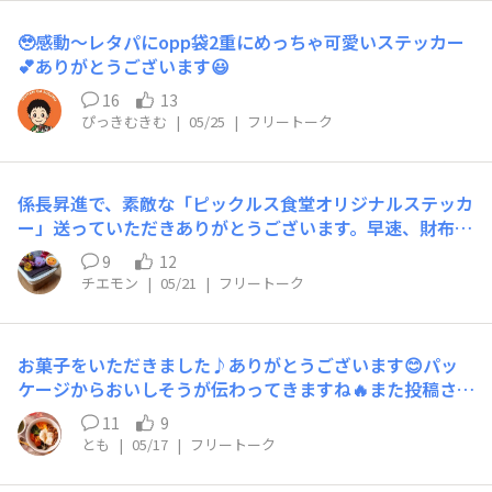
🥹感動〜レタパにopp袋2重にめっちゃ可愛いステッカー
💕ありがとうございます😃
16
13
ぴっきむきむ
|
05/25
|
フリートーク
係長昇進で、素敵な「ピックルス食堂オリジナルステッカ
ー」送っていただきありがとうございます。早速、財布や
バッグに貼って楽しませてもらいます。ありがとうござい
9
12
ました。
チエモン
|
05/21
|
フリートーク
お菓子をいただきました♪ありがとうございます😊パッ
ケージからおいしそうが伝わってきますね🔥また投稿させ
ていただきます✨
11
9
とも
|
05/17
|
フリートーク