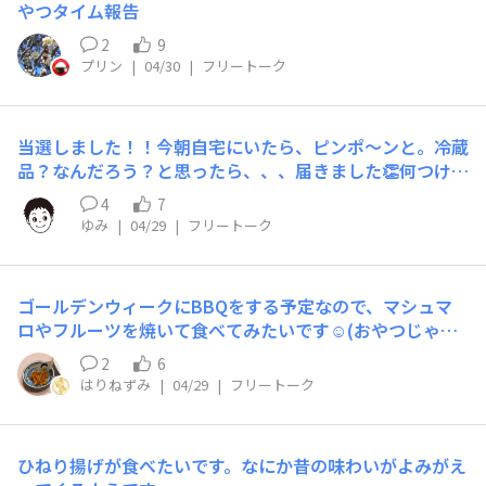
やつタイム報告​
2
9
プリン
|
04/30
|
フリートーク
当選しました！！今朝自宅にいたら、ピンポ～ンと。冷蔵
品？なんだろう？と思ったら、、、届きました👏何つけよ
うか悩んでいます☺️
4
7
ゆみ
|
04/29
|
フリートーク
ゴールデンウィークにBBQをする予定なので、マシュマ
ロやフルーツを焼いて食べてみたいです☺️(おやつじゃな
いけどBBQにキムチももちろん食べます！)あと最近暑く
2
6
なってきたので、そろそろアイスも食べたいです🍨✨
はりねずみ
|
04/29
|
フリートーク
ひねり揚げが食べたいです。なにか昔の味わいがよみがえ