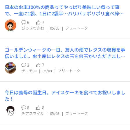
日本のお米100%の商品ってやっぱり美味しい😋って事
で、一度に1袋、1日に2袋半…バリバリポリポリ食べ辞め
れなくて困ってます😅美味し過ぎます体重も体脂肪も増
6
7
えました😅
ぴっきむきむ
|
05/05
|
フリートーク
ゴールデンウィークの一日、友人の畑でレタスの収穫を手
伝いました。お土産にレタスの玉を何玉かいただきまし
た。今夜の夕食は、いただいたレタスでレタス料理のオン
2
7
パレードです。レタス好きな我が家には、最高のご馳走で
チエモン
|
05/04
|
フリートーク
す。
今日は義母の誕生日。アイスケーキを食べてお祝いしまし
た！
8
8
チアスマイル
|
05/03
|
フリートーク