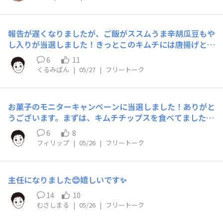
報告が遅くなりましたが、ご飯がススムうま辛胡瓜豆もや
し入りが当選しました！きっとこのキムチには唐揚げと合
うと思っていたので、唐揚げを準備して、どんぶりにご飯
6
11
を入れ、唐揚げとこのうま辛胡瓜のキムチを添えました。
くるみぱん
|
05/27
|
フリートーク
おいしかったです（写真が上手にとれてなく、本当にすみ
ません）ビールにも合うと思います。スタミナがつく感じ
で、暑い夏にもりもり食べたい感じです。このキムチは一
お菓子のモニターキャンペーンに当選しました！ありがと
人分です（おいしすぎます）。胡瓜はぱりぱり食感があ
うございます。まずは、キムチチップスを食べてました。
り、また豆もやしも食感があり、本当においしくいただき
初めて食べる形のチップスです♪旨辛サクサクでとても美
ました。写真がうまくとれていなかったので、ススムくん
6
8
味しかったです。手が止まりません！また食べてみたいで
シリーズのおいしそうな食品を見つけたのでその写真を添
フィリップ
|
05/26
|
フリートーク
す。
えます。
主任になりました😊嬉しいです✨️
14
10
むさしまる
|
05/26
|
フリートーク