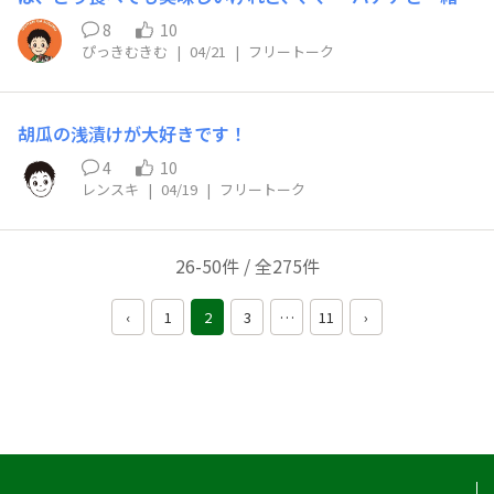
塩胡椒のサラダ（バナナと共に炒めても◎）どちらも乱切
8
10
りで。・鯛味噌で千切りきゅうりを炒め煮（甘味噌で代用
ぴっきむきむ
|
04/21
|
フリートーク
◎）思い返すと…加熱したきゅうりが好きかもです🥰ズッ
キーニと同じ感覚ですね、幼少期から食べてました（ズッ
キーニを知ったのは20歳超えてから）
胡瓜の浅漬けが大好きです！
4
10
レンスキ
|
04/19
|
フリートーク
26-50件 / 全275件
‹
1
2
3
…
11
›