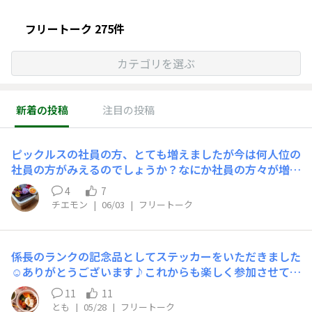
フリートーク 275件
カテゴリを選ぶ
新着の投稿
注目の投稿
ピックルスの社員の方、とても増えましたが今は何人位の
社員の方がみえるのでしょうか？なにか社員の方々が増え
るといろいろなお話が聞け、楽しみも増えますね！
4
7
チエモン
|
06/03
|
フリートーク
係長のランクの記念品としてステッカーをいただきました
☺️ありがとうございます♪これからも楽しく参加させてい
ただきます
11
11
とも
|
05/28
|
フリートーク