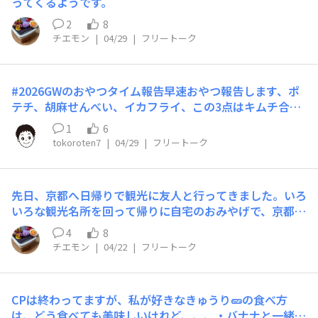
ってくるようです。
2
8
チエモン
|
04/29
|
フリートーク
#2026GWのおやつタイム報告早速おやつ報告します、ポ
テチ、胡麻せんべい、イカフライ、この3点はキムチ合い
そうバームクーヘン、相方のバースデイケーキ今のところ
1
6
こんな感じです。
tokoroten7
|
04/29
|
フリートーク
先日、京都へ日帰りで観光に友人と行ってきました。いろ
いろな観光名所を回って帰りに自宅のおみやげで、京都の
いろいろな漬物を購入しました。全国各地には、その地独
4
8
特の漬物があり漬物を巡る旅も、また楽しいですね！今度
チエモン
|
04/22
|
フリートーク
は何処の漬物旅をしようか今から興味がそそられます。
CPは終わってますが、私が好きなきゅうり🥒の食べ方
は、どう食べても美味しいけれど、、、・バナナと一緒に