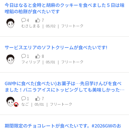
今日はなると金時と胡麻のクッキーを食べました５日は味
噌餡の柏餅が食べたいです
4
7
むさしまる
|
05/02
|
フリートーク
サービスエリアのソフトクリームが食べたいです!
1
8
フィリップ
|
05/01
|
フリートーク
GW中に食べた(食べたい)お菓子は…先日芋けんぴを食べ
ました！バニラアイスにトッピングしても美味しかったで
す^_^連休にはちょっとがんばって、スコーンを焼いてゆ
1
7
ったりしたいです😍
なご
|
05/01
|
フリートーク
期間限定のチョコレートが食べたいです。​#2026GWのお