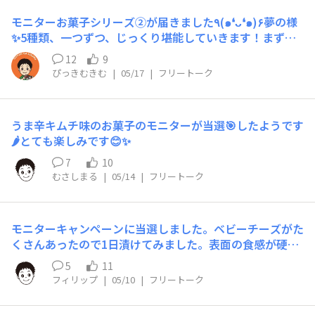
モニターお菓子シリーズ②が届きました٩(๑❛ᴗ❛๑)۶夢の様
✨5種類、一つずつ、じっくり堪能していきます！まずは
ご報告（^人^）
12
9
ぴっきむきむ
|
05/17
|
フリートーク
うま辛キムチ味のお菓子のモニターが当選🎯したようです
🌶️とても楽しみです😊✨️
7
10
むさしまる
|
05/14
|
フリートーク
モニターキャンペーンに当選しました。ベビーチーズがた
くさんあったので1日漬けてみました。表面の食感が硬く
なり、魚介の旨味が感じられて美味しいです。頂いたこの
5
11
キムチの素が美味しいので何に漬けても合いそうだと思い
フィリップ
|
05/10
|
フリートーク
ました！