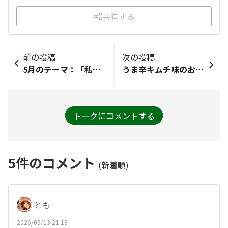
共有する
前の投稿
次の投稿
5月のテーマ：「私の自慢のお母さん💐」母は裁縫が得意で、衣類の綻び等、いつも補修していました。 私の子どもが幼稚園に入園する際、手提げバッグやランチョンマットなど、既製品ではなく手作り品を推奨していて、困って母に相談したところ、「孫のために」と、すぐに作ってくれました👝 ほかにも、例を挙げるとキリがなく…お母さん、いつも支えてくれて、ありがとう💐💐
うま辛キムチ味のお菓子のモニターが当選🎯したようです🌶️とても楽しみです😊✨️
トークにコメントする
5
件のコメント
(新着順)
とも
2026/05/13 21:13