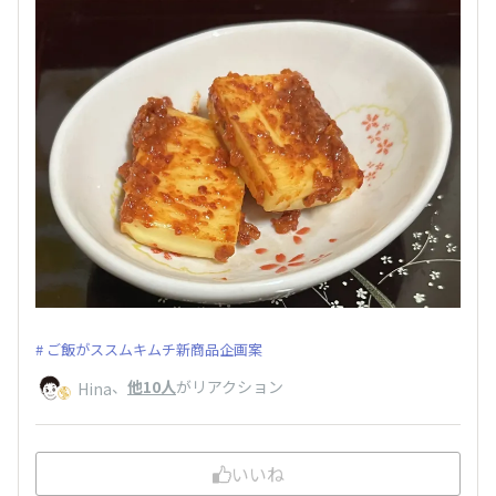
ご飯がススムキムチ新商品企画案
、
他10人
がリアクション
Hina
いいね