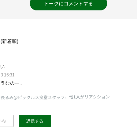
トークにコメントする
ト
(新着順)
い
3 16:31
うなのー。
、
他1人
がリアクション
堂長るみ@ピックルス食堂スタッフ
いね
返信する