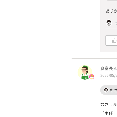
あり
食堂長る
2026/05/2
む
むさしま
「主任」