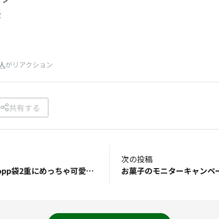
人
がリアクション
共有する
次の投稿
🥹感動〜レタパにopp袋2重にめっちゃ可愛いステッカー💕ありがとうございます😃