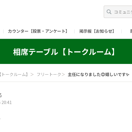
カウンター【投票・アンケート】
掲示板【お知らせ】
ガイド）
長ミーティング（準備中）
（リンク）X公式アカウント 「ご飯がススムの【
相席テーブル【トークルーム】
（リンク）ピックルスコーポレーションHP
（リンク）ピ
【トークルーム】
＞
フリートーク
＞
主任になりました😊嬉しいです✨️
る
 20:41
