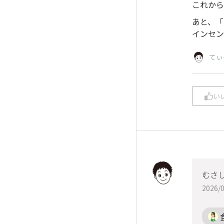
これから
あと、「
インセン
てぃ
い
むさ
2026/0