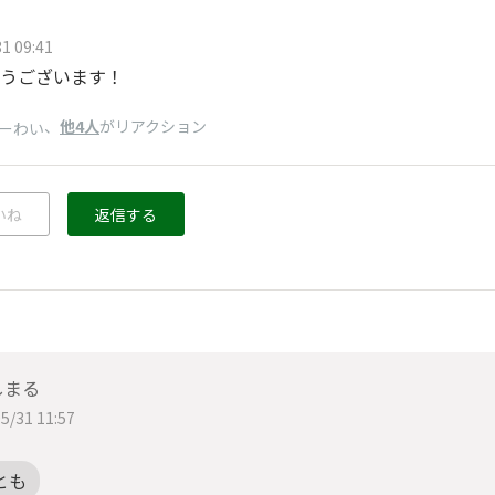
1 09:41
うございます！
、
他4人
がリアクション
ーわい
いね
返信する
しまる
5/31 11:57
とも