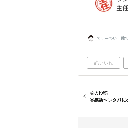
、
他9
てぃーわい
いいね
前の投稿