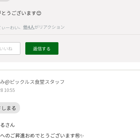
がとうございます😊
、
他4人
がリアクション
てぃーわい
いいね
返信する
み@ピックルス食堂スタッフ
8 10:55
さしまる
るさん
へのご昇進おめでとうございます㊗️✨