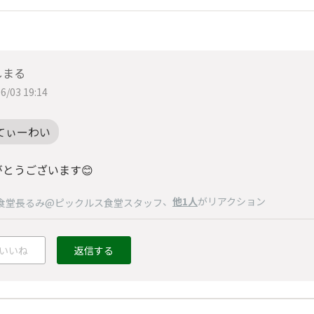
しまる
6/03 19:14
てぃーわい
がとうございます😊
、
他1人
がリアクション
食堂長るみ@ピックルス食堂スタッフ
いいね
返信する