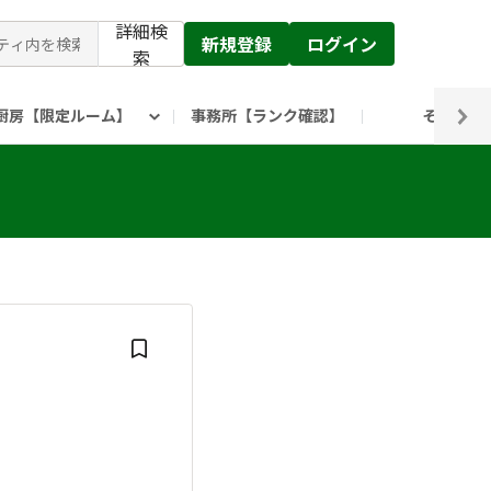
詳細検
新規登録
ログイン
索
厨房【限定ルーム】
事務所【ランク確認】
その他
ピックルス公式】」
ックルスホールディングスHP