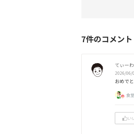
7
件のコメン
てぃーわ
2026/06/0
おめでと
食
い