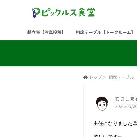
献立表【写真投稿】
相席テーブル【トークルーム】
食堂委員会（コアメンバー限定）
お問い合わせ
新入社員の方へ（ご利用
部門
（リンク）ご飯がススム ブランドサイト
トップ
＞
相席テーブル
むさしま
2026/05/26
主任になりました
嬉しいです✨️