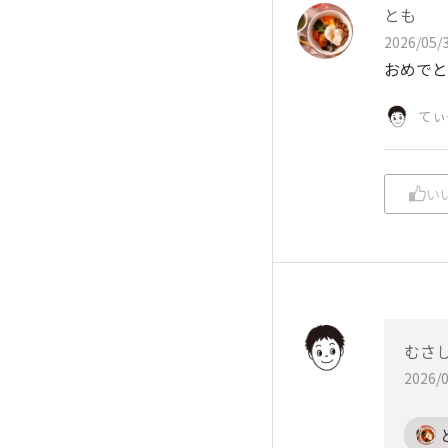
とも
2026/05/3
おめでと
てぃ
い
むさ
2026/0