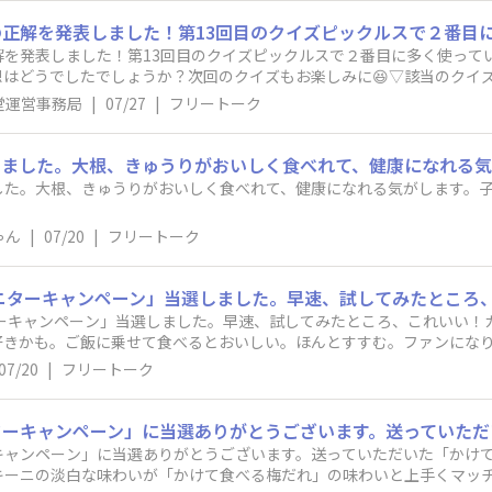
解を発表しました！第13回目のクイズピックルスで２番目に多く使って
うでしたでしょうか？次回のクイズもお楽しみに😆▽該当のクイズページ​https:
ub8xkkwq​
堂運営事務局
|
07/27
|
フリートーク
した。大根、きゅうりがおいしく食べれて、健康になれる気がします。子
ゃん
|
07/20
|
フリートーク
ターキャンペーン」当選しました。早速、試してみたところ、これいい！
好きかも。ご飯に乗せて食べるとおいしい。ほんとすすむ。ファンにな
07/20
|
フリートーク
キャンペーン」に当選ありがとうございます。送っていただいた「かけ
キーニの淡白な味わいが「かけて食べる梅だれ」の味わいと上手くマッ