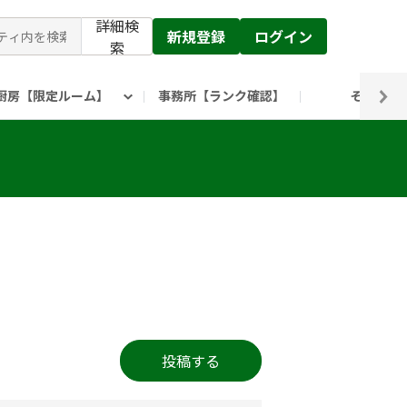
詳細検
新規登録
ログイン
索
厨房【限定ルーム】
事務所【ランク確認】
その他
ピックルス公式】」
ックルスホールディングスHP
投稿する