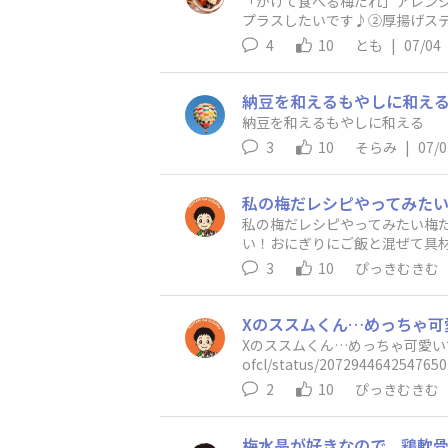
「かけて食べる梅だれ」アレンジ
プラスしたいです♪②厚揚げス
4
10
とも
|
07/04
納豆を和えるもやしに和え
納豆を和えるもやしに和える
3
10
そらみ
|
07/0
私の梅だレシピやってみたい梅
い！おにぎりにご飯と混ぜて具
3
10
ぴっきむきむ
Xのススムくん…めっちゃ可愛いです
ofcl/status/207294464254765
2
10
ぴっきむきむ