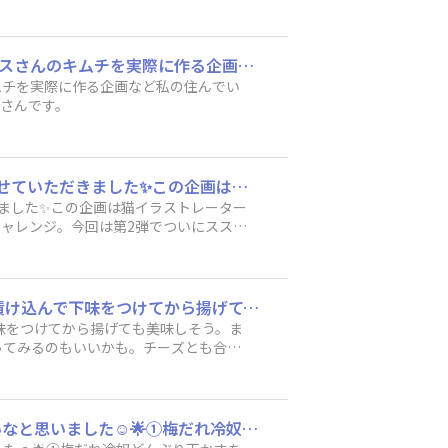
ピックルスさんの商品が大好きです。とくに「ご飯がススムくん」が大好きです。ピックルスさんのキムチを実際に作る企画など私の住んでいる近辺(名古屋地区など)で催されたら是非参加したいですね。そんな催しの企画、楽しみにしているおじさんです。
ムチを実際に作る企画など私の住んでい
じさんです。
注目～～～！！👀何と、ススムくんがXの「猫がくる大行進イラストチャレンジ」に参加させていただきました✨この企画は猫イラストレーターのキハラニク・ユウコさん（@ColorKihara）が企業キャラやマークを猫として大行進させるイラストチャレンジ。今回は第2弾でついにススムくんもエントリー🙋ススムくんはどこにいるかな～🔎皆さんおなじみのあの企業さんのキャラもいるはず、、ぜひ探してみてください🤗※壁紙はダウンロードしてご利用いただけます！（PC、スマホ用2種類あります）
きました✨この企画は猫イラストレーター
トチャレンジ。今回は第2弾でついにススム
ず、、ぜひ探してみてください🤗※壁紙
「かけて食べる 梅だれ」を揚げたての鶏のから揚げにかけて食べたり、あるいは、鶏肉を漬け込んで下味をつけてから揚げても美味しそう。また、豚の生姜焼きに加えてみたいです。生姜と梅の相性はどうなのか。生姜の代わりに梅だれだけを使ってみるのもいいかも。チーズとも合わせてみたい。チーズのコクや旨味と、梅だれのさっぱりとしたところが合いそうなイメージです。カレーの仕上げにも使ってみたいです。普段は、ソース、ケチャップ、牛乳で仕上げるのですが、 梅だれが加わるとそのように味が変化するのか、楽しみです。​
味をつけてから揚げても美味しそう。ま
ってみるのもいいかも。チーズとも合わ
ーの仕上げにも使ってみたいです。普段
しみです。​
「かけて食べる梅だれ」アレンジさっぱりしていて具材の食感もあるよさが生かせたら良いなと思いました☺️🌟①梅だれ冷奴どんぶり天かすをプラスしたいです♪②厚揚げステーキの梅だれタルタル梅だれでさっぱりタルタルになりそうです♪