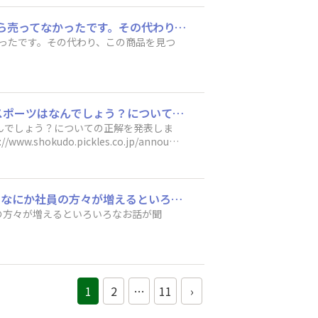
「あけて、そのまま！ぬか胡瓜1本」を探しに近くのスーパーに行ったのですが、残念ながら売ってなかったです。その代わり、この商品を見つけました！
ったです。その代わり、この商品を見つ
【運営事務局より】クイズの正解を発表しました！第12回目のクイズススムくんの好きなスポーツはなんでしょう？についての正解を発表しました💡皆さま、予想はどうでしたでしょうか？次回のクイズもお楽しみに😆▽該当のクイズページhttps://www.shokudo.pickles.co.jp/announcements/iahdfvrdldnrxbbk
んでしょう？についての正解を発表しま
udo.pickles.co.jp/announ
ピックルスの社員の方、とても増えましたが今は何人位の社員の方がみえるのでしょうか？なにか社員の方々が増えるといろいろなお話が聞け、楽しみも増えますね！
の方々が増えるといろいろなお話が聞
1
2
…
11
›