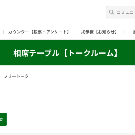
カウンター【投票・アンケート】
掲示板【お知らせ】
ガイド）
長ミーティング（準備中）
（リンク）X公式アカウント 「ご飯がススムの【
相席テーブル【トークルーム】
（リンク）ピックルスコーポレーションHP
（リンク）ピ
＞
フリートーク