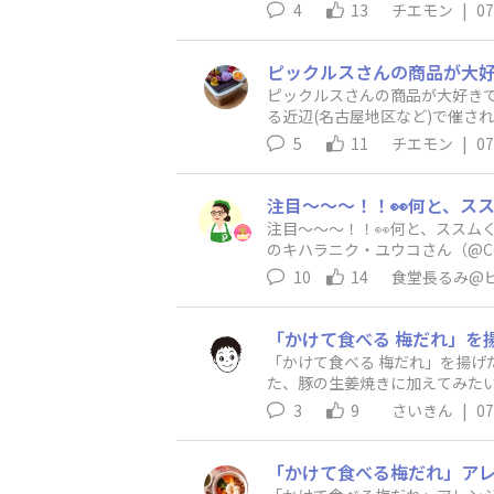
を増して、とても美味しくいた
4
13
チエモン
|
07
ピックルスさんの商品が大好き
る近辺(名古屋地区など)で催さ
5
11
チエモン
|
07
注目～～～！！👀何と、ススム
のキハラニク・ユウコさん（@Co
くんもエントリー🙋ススムくん
10
14
食堂長るみ@
はダウンロードしてご利用いただ
「かけて食べる 梅だれ」を揚
た、豚の生姜焼きに加えてみた
せてみたい。チーズのコクや旨
3
9
さいきん
|
07
は、ソース、ケチャップ、牛乳で