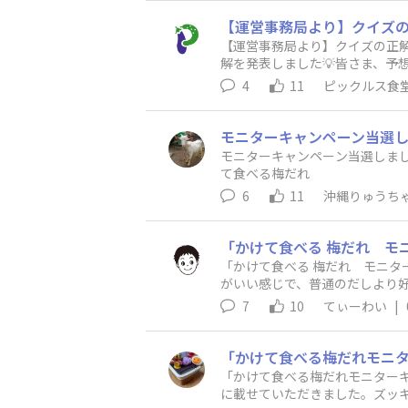
【運営事務局より】クイズの正
解を発表しました💡皆さま、予想はど
o.jp/announcements/l7bbx8ty
4
11
ピックルス食
モニターキャンペーン当選しま
て食べる梅だれ
6
11
沖縄りゅうち
「かけて食べる 梅だれ モニ
がいい感じで、普通のだしより
7
10
てぃーわい
|
「かけて食べる梅だれモニター
に載せていただきました。ズッ