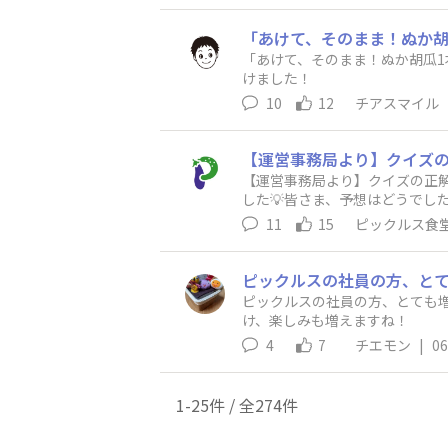
「あけて、そのまま！ぬか胡瓜
けました！
10
12
チアスマイル
【運営事務局より】クイズの正
した💡皆さま、予想はどうでしたでしょ
cements/iahdfvrdldnrxbbk
11
15
ピックルス食
ピックルスの社員の方、とても
け、楽しみも増えますね！
4
7
チエモン
|
06
1-25件 / 全274件