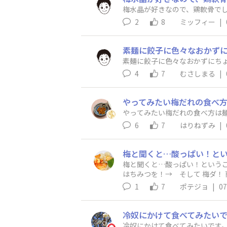
梅水晶が好きなので、鶏軟骨でし
2
8
ミッフィー
|
素麺に餃子に色々なおかずに
素麺に餃子に色々なおかずにちょ
4
7
むさしまる
|
やってみたい梅だれの食べ方は
6
7
はりねずみ
|
梅と聞くと…酸っぱい！という
はちみつを！→ そして 梅ダ！
んだけどな…チーズの値段上が
1
7
ポテジョ
|
07
ば…いつも 梅干しに挑む時のあ
は、ここまでかなー。
冷奴にかけて食べてみたいで
冷奴にかけて食べてみたいです