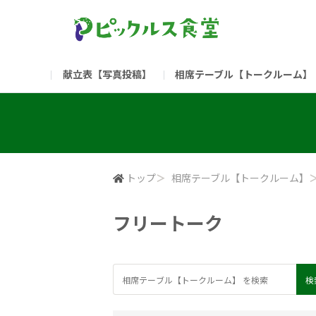
献立表【写真投稿】
相席テーブル【トークルーム】
食堂委員会（コアメンバー限定）
お問い合わせ
新入社員の方へ（ご利用
部門
（リンク）ご飯がススム ブランドサイト
トップ
＞
相席テーブル【トークルーム】
フリートーク