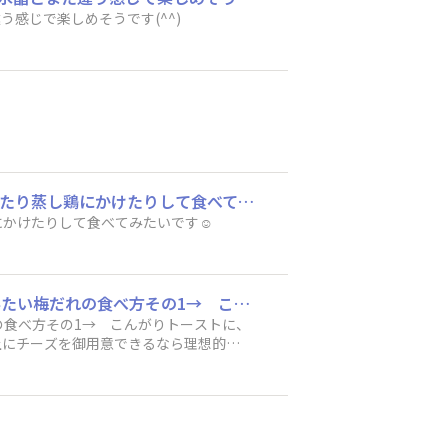
感じで楽しめそうです(^^)
やってみたい梅だれの食べ方は麺類や肉料理に使うことです。冷やしうどんにトッピングしたり蒸し鶏にかけたりして食べてみたいです☺️
かけたりして食べてみたいです☺️
梅と聞くと…酸っぱい！ということではちみつを用意してお待ちしてみます（笑）やってみたい梅だれの食べ方その1→ こんがりトーストに、はちみつを！→ そして 梅ダ！ 商品をおそらく トーストとはちみつ の相性もワルくないしトーストの上にチーズを御用意できるなら理想的なんだけどな…チーズの値段上がってるし、、そこまでできるかな…その2簡易的な味噌汁の中に！梅ダ！商品 を！投入！！！味噌汁に溶ければ…いつも 梅干しに挑む時のあの緊張感、クエン酸に立ち向かう、ドキドキ感もまろやかになるんじゃないかな！？※ 今この瞬間に思いつくのは、ここまでかなー。
食べ方その1→ こんがりトーストに、
上にチーズを御用意できるなら理想的な
商品 を！投入！！！味噌汁に溶けれ
ないかな！？※ 今この瞬間に思いつくの