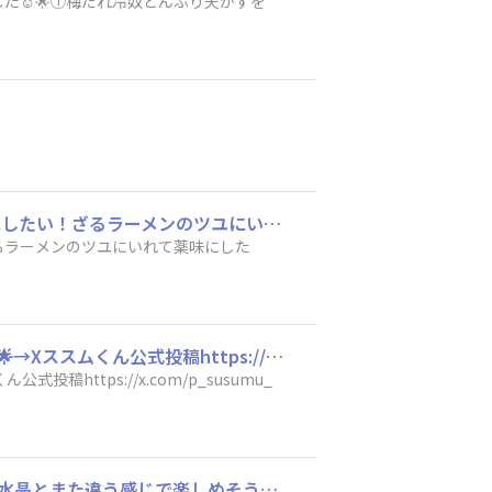
☺️🌟①梅だれ冷奴どんぶり天かすを
私の梅だレシピやってみたい梅だれの食べ方冷やした中華麺にトッピングして冷やし中華にしたい！ざるラーメンのツユにいれて薬味にしたい！おにぎりにご飯と混ぜて具材にしたい！
るラーメンのツユにいれて薬味にした
Xのススムくん…めっちゃ可愛いですね！🥹ご飯がススムの公式さまが引用されていました🌟→Xススムくん公式投稿https://x.com/p_susumu_ofcl/status/2072944642547650700?s=20
ttps://x.com/p_susumu_
梅水晶が好きなので、鶏軟骨でしてみたいです。色んな野菜が入っているので、いつもの梅水晶とまた違う感じで楽しめそうです(^^)