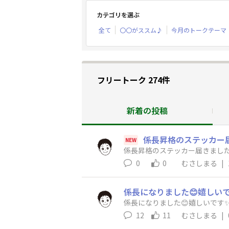
カテゴリを選ぶ
全て
〇〇がススム♪
今月のトークテーマ
フリートーク 274件
新着の投稿
係長昇格のステッカー届
NEW
係長昇格のステッカー届きました
0
0
むさしまる
|
係長になりました😊嬉しいで
係長になりました😊嬉しいです✨
12
11
むさしまる
|