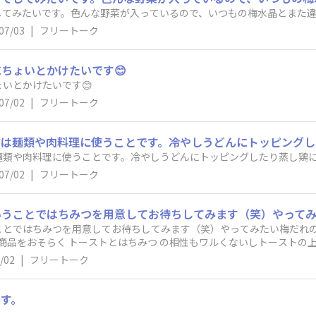
てみたいです。色んな野菜が入っているので、いつもの梅水晶とまた違う
07/03
|
フリートーク
ちょいとかけたいです😊
いとかけたいです😊
07/02
|
フリートーク
麺類や肉料理に使うことです。冷やしうどんにトッピングしたり蒸し鶏に
07/02
|
フリートーク
ことではちみつを用意してお待ちしてみます（笑）やってみたい梅だれの
 商品をおそらく トーストとはちみつ の相性もワルくないしトーストの
ってるし、、そこまでできるかな…その2簡易的な味噌汁の中に！梅ダ！
/02
|
フリートーク
の緊張感、クエン酸に立ち向かう、ドキドキ感もまろやかになるんじゃ
す。
。