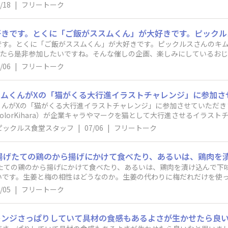
だけました。
/18
|
フリートーク
です。とくに「ご飯がススムくん」が大好きです。ピックルスさんのキ
れたら是非参加したいですね。そんな催しの企画、楽しみにしているお
/06
|
フリートーク
くんがXの「猫がくる大行進イラストチャレンジ」に参加させていただ
lorKihara）が企業キャラやマークを猫として大行進させるイラス
はどこにいるかな～🔎皆さんおなじみのあの企業さんのキャラもいるは
ピックルス食堂スタッフ
|
07/06
|
フリートーク
けます！（PC、スマホ用2種類あります）
げたての鶏のから揚げにかけて食べたり、あるいは、鶏肉を漬け込んで下
いです。生姜と梅の相性はどうなのか。生姜の代わりに梅だれだけを使
味と、梅だれのさっぱりとしたところが合いそうなイメージです。カレ
/05
|
フリートーク
仕上げるのですが、 梅だれが加わるとそのように味が変化するのか、楽