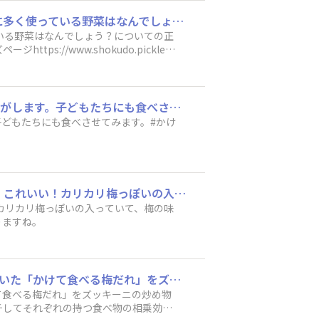
【運営事務局より】クイズの正解を発表しました！第13回目のクイズピックルスで２番目に多く使っている野菜はなんでしょう？についての正解を発表しました💡皆さま、予想はどうでしたでしょうか？次回のクイズもお楽しみに😆▽該当のクイズページ​https://www.shokudo.pickles.co.jp/announcements/l7bbx8tyub8xkkwq​
いる野菜はなんでしょう？についての正
//www.shokudo.pickles.c
モニターキャンペーン当選しました。大根、きゅうりがおいしく食べれて、健康になれる気がします。子どもたちにも食べさせてみます。#かけて食べる梅だれ
どもたちにも食べさせてみます。#かけ
「かけて食べる 梅だれ モニターキャンペーン」当選しました。早速、試してみたところ、これいい！カリカリ梅っぽいの入っていて、梅の味がいい感じで、普通のだしより好きかも。ご飯に乗せて食べるとおいしい。ほんとすすむ。ファンになりますね。
カリカリ梅っぽいの入っていて、梅の味
りますね。
「かけて食べる梅だれモニターキャンペーン」に当選ありがとうございます。送っていただいた「かけて食べる梅だれ」をズッキーニの炒め物に載せていただきました。ズッキーニの淡白な味わいが「かけて食べる梅だれ」の味わいと上手くマッチしてそれぞれの持つ食べ物の相乗効果を増して、とても美味しくいただけました。
て食べる梅だれ」をズッキーニの炒め物
チしてそれぞれの持つ食べ物の相乗効果