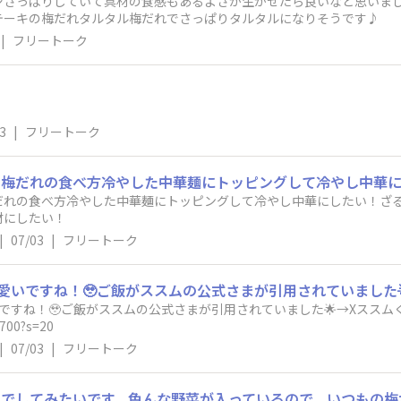
さっぱりしていて具材の食感もあるよさが生かせたら良いなと思いました
テーキの梅だれタルタル梅だれでさっぱりタルタルになりそうです♪
|
フリートーク
る
3
|
フリートーク
だれの食べ方冷やした中華麺にトッピングして冷やし中華にしたい！ざ
材にしたい！
|
07/03
|
フリートーク
ね！🥹ご飯がススムの公式さまが引用されていました🌟→Xススムくん公式投稿h
0700?s=20
|
07/03
|
フリートーク