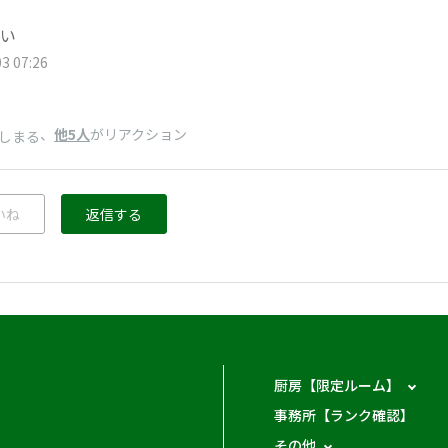
い
3 07:26
、
他5人
がリアクション
しまる
いね
返信する
厨房【限定ルーム】
事務所【ランク確認】
その他