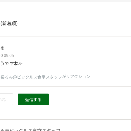
ト
(新着順)
る
0 09:05
うですね✨️
がリアクション
堂長るみ@ピックルス食堂スタッフ
いね
返信する
み@ピックルス食堂スタッフ