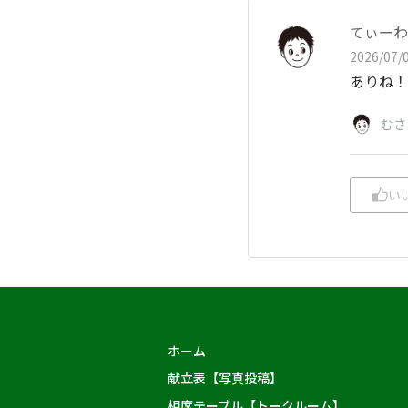
てぃーわ
2026/07/0
ありね！
むさ
い
ホーム
献立表【写真投稿】
相席テーブル【トークルーム】