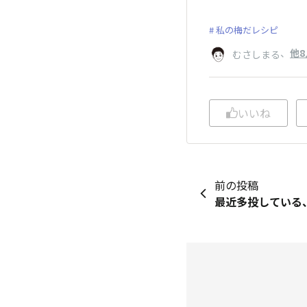
私の梅だレシピ
、
他8
むさしまる
いいね
前の投稿
最近多投している