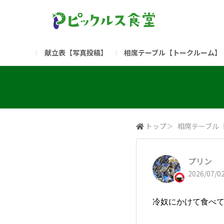
献立表【写真投稿】
相席テーブル【トークルーム】
食堂委員会（コアメンバー限定）
お問い合わせ
新入社員の方へ（ご利用
部門
（リンク）ご飯がススム ブランドサイト
トップ
＞
相席テーブル
プリン
2026/07/02
冷奴にかけて食べ