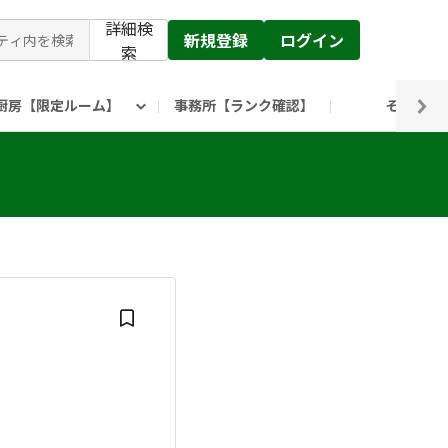
詳細検
新規登録
ログイン
索
厨房【限定ルーム】
事務所【ランク確認】
その他
ピックルス公式】」
ックルスホールディングスHP