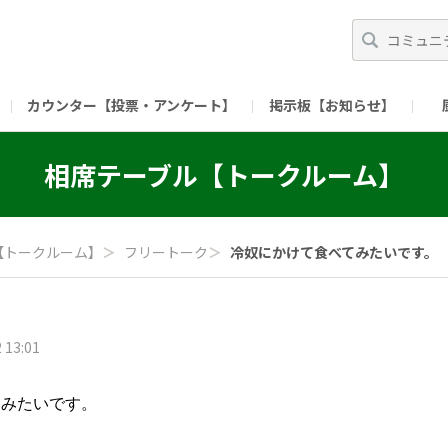
カウンター【投票・アンケート】
掲示板【お知らせ】
ガイド）
長ミーティング（準備中）
（リンク）X公式アカウント 「ご飯がススムの【
相席テーブル【トークルーム】
（リンク）ピックルスコーポレーションHP
（リンク）ピ
【トークルーム】
＞
フリートーク
＞
冷奴にかけて食べてみたいです。
 13:01
てみたいです。