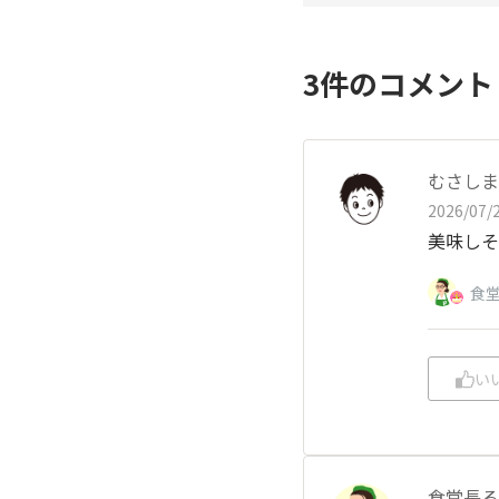
3
件のコメン
むさしま
2026/07/2
美味しそ
食
い
食堂長る