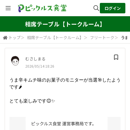
ログイン
全体検索
相席テーブル【トークルーム】
トップ
＞
相席テーブル【トークルーム】
＞
フリートーク
＞
うま
検索
むさしまる
2026/05/14 18:26
うま辛キムチ味のお菓子のモニターが当選🎯したよう
です🌶️
とても楽しみです😊✨️