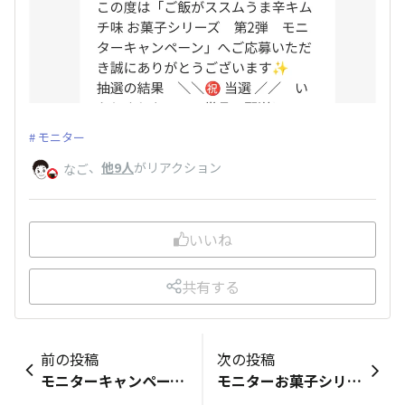
モニター
、
他9人
がリアクション
なご
いいね
共有する
前の投稿
次の投稿
モニターキャンペーンに当選しました。ベビーチーズがたくさんあったので1日漬けてみました。表面の食感が硬くなり、魚介の旨味が感じられて美味しいです。頂いたこのキムチの素が美味しいので何に漬けても合いそうだと思いました！
モニターお菓子シリーズ②が届きました٩(๑❛ᴗ❛๑)۶夢の様✨5種類、一つずつ、じっくり堪能していきます！まずはご報告（^人^）