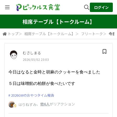
ログイン
全体検索
相席テーブル【トークルーム】
トップ
＞
相席テーブル【トークルーム】
＞
フリートーク
＞
今日
検索
むさしまる
2026/05/02 23:03
今日はなると金時と胡麻のクッキーを食べました
５日は味噌餡の柏餅が食べたいです
2026GWのおやつタイム報告
、
他6人
がリアクション
はりねずみ