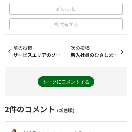
いいね
共有する
前の投稿
次の投稿
サービスエリアのソフトクリームが食べたいです!
新入社員のむさしまるです去年はコリアンタウンでキムチを作りましたキムチは常に冷蔵庫にありますよろしくお願いいたします🌶️（写真は去年漬けたキムチです）
トークにコメントする
2
件のコメント
(新着順)