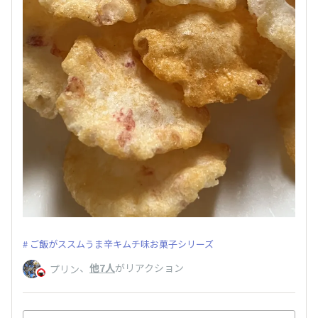
ご飯がススムうま辛キムチ味お菓子シリーズ
、
他7人
がリアクション
プリン