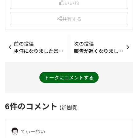
いいね
共有する
前の投稿
次の投稿
主任になりました😊嬉しいです✨️
報告が遅くなりましたが、ご飯がススムうま辛胡瓜豆もやし入りが当選しました！きっとこのキムチには唐揚げと合うと思っていたので、唐揚げを準備して、どんぶりにご飯を入れ、唐揚げとこのうま辛胡瓜のキムチを添えました。おいしかったです（写真が上手にとれてなく、本当にすみません）ビールにも合うと思います。スタミナがつく感じで、暑い夏にもりもり食べたい感じです。このキムチは一人分です（おいしすぎます）。胡瓜はぱりぱり食感があり、また豆もやしも食感があり、本当においしくいただきました。写真がうまくとれていなかったので、ススムくんシリーズのおいしそうな食品を見つけたのでその写真を添えます。
トークにコメントする
6
件のコメント
(新着順)
てぃーわい