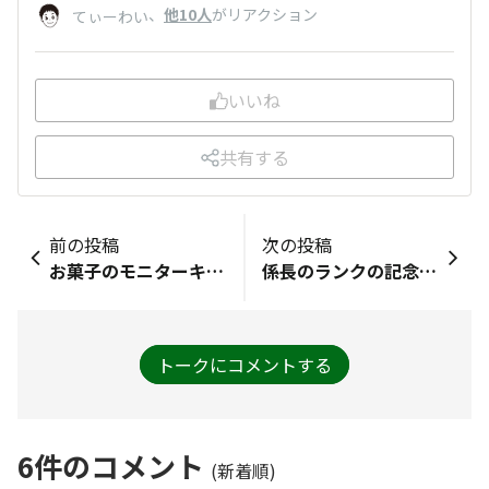
、
他10人
がリアクション
てぃーわい
いいね
共有する
前の投稿
次の投稿
お菓子のモニターキャンペーンに当選しました！ありがとうございます。まずは、キムチチップスを食べてました。初めて食べる形のチップスです♪旨辛サクサクでとても美味しかったです。手が止まりません！また食べてみたいです。
係長のランクの記念品としてステッカーをいただきました☺️ありがとうございます♪これからも楽しく参加させていただきます
トークにコメントする
6
件のコメント
(新着順)