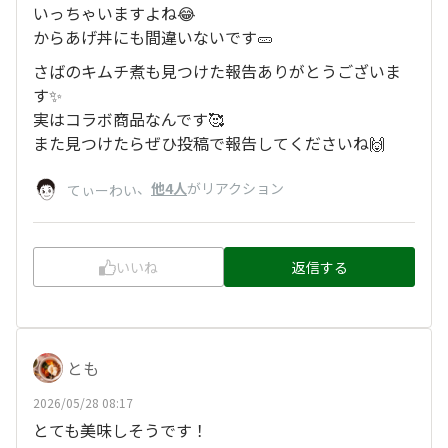
いっちゃいますよね😂
からあげ丼にも間違いないです🥒
さばのキムチ煮も見つけた報告ありがとうございま
す✨
実はコラボ商品なんです🥰
また見つけたらぜひ投稿で報告してくださいね🙌
、
他4人
がリアクション
てぃーわい
いいね
返信する
とも
2026/05/28 08:17
とても美味しそうです！