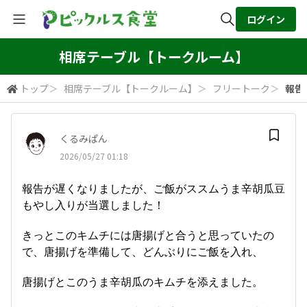
ログイン
全体検索
相席テーブル【トークルーム】
トップ
＞
相席テーブル【トークルーム】
＞
フリートーク
＞
報告
検索
くるみぱん
2026/05/27 01:18
報告が遅くなりましたが、ご飯がススムうま辛胡瓜豆
もやし入りが当選しました！
きっとこのキムチには唐揚げと合うと思っていたの
で、唐揚げを準備して、どんぶりにご飯を入れ、
唐揚げとこのうま辛胡瓜のキムチを添えました。