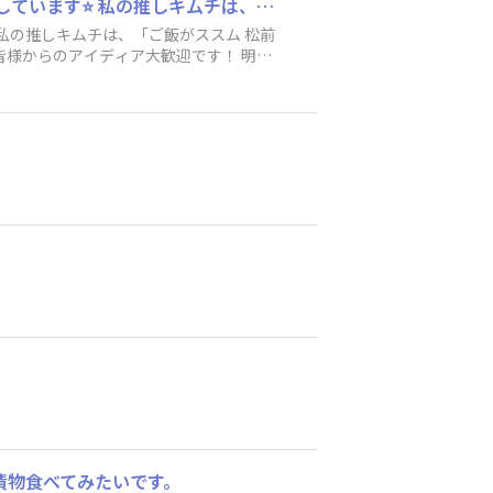
はじめまして！ ピックルス食堂スタッフのゆりです！ 主に浅漬とキムチの商品開発を担当しています⭐ 私の推しキムチは、「ご飯がススム 松前キムチ」です🥕 商品開発の他にもホームページに掲載しているアレンジレシピの考案もしているので、皆様からのアイディア大歓迎です！ 明るく活気のある楽しい「ピックルス食堂」にしていけたら嬉しいです♬よろしくお願いします！
私の推しキムチは、「ご飯がススム 松前
からのアイディア大歓迎です！ 明る
漬物食べてみたいです。