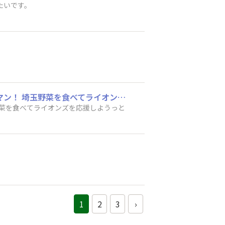
たいです。
私の勝負めしはラタトゥイユ。 夏野菜いっぱいです。 埼玉で買ったかぼちゃ、なす、ピーマン！ 埼玉野菜を食べてライオンズを応援しようっと
ン！ 埼玉野菜を食べてライオンズを応援しようっと
1
2
3
›