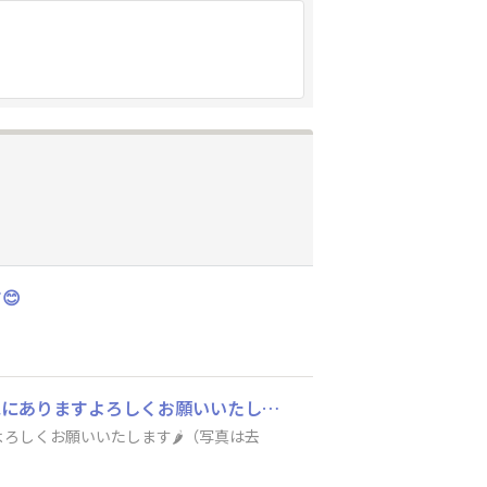
😊
新入社員のむさしまるです去年はコリアンタウンでキムチを作りましたキムチは常に冷蔵庫にありますよろしくお願いいたします🌶️（写真は去年漬けたキムチです）
しくお願いいたします🌶️（写真は去