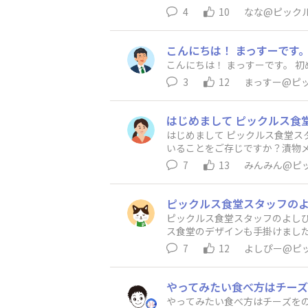
す！！
4
10
なな@ピック
こんにちは！ まっすーです
こんにちは！ まっすーです。 
3
12
まっすー@ピ
はじめまして ピックルス食堂ス
いることをご存じですか？漬物
ん…！ サイトでも商品をチェックできますの
7
13
みんみん@ピ
ピックルス食堂スタッフのよしぴ
7
12
よしぴー@ピ
やってみたい食べ方はチーズをの