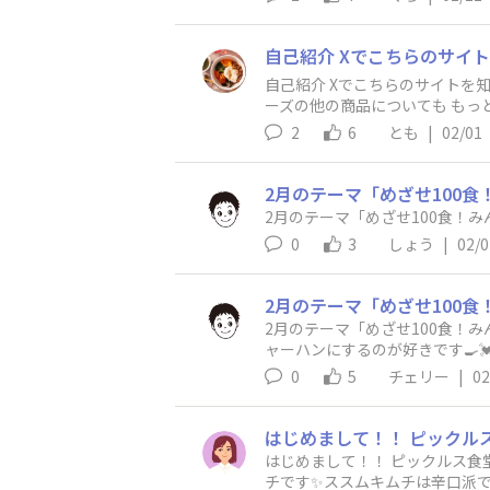
自己紹介 Xでこちらのサイトを知
ーズの他の商品についても もっ
2
6
とも
|
02/01
2月のテーマ「めざせ100食
2月のテーマ「めざせ100食！み
0
3
しょう
|
02/0
2月のテーマ「めざせ100食！
ャーハンにするのが好きです🍳
0
5
チェリー
|
02
はじめまして！！ ピックルス食
チです✨ススムキムチは辛口派で