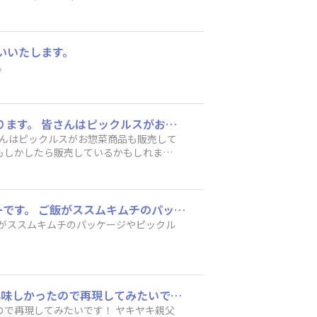
いいたします。
。
はじめまして ピックルス食堂スタッフのみんみんです🪼 主にお惣菜商品の営業を行っております。 皆さんはピックルスがお惣菜商品も販売していることをご存じですか？漬物メーカーならではのお惣菜を製造しております。 お近くのスーパーでももしかしたら販売しているかもしれません…！ サイトでも商品をチェックできますのでご興味ありましたらご覧ください🥒🍆 https://www.pickles.co.jp/products/delika/
さんはピックルスがお惣菜商品も販売して
もしかしたら販売しているかもしれませ
/products/delika/
ピックルス食堂スタッフのよしぴーです🐱 会社のいろんなデザインを作っているデザイナーです。 ご飯がススムキムチのパッケージやピックルス食堂のデザインも手掛けました。 みなさんが買いたいと思うパッケージを教えてください～！
飯がススムキムチのパッケージやピックル
やってみたい食べ方はチーズをのせて、簡単タッカルビ！ チーズタッカルビを最近食べて美味しかったので再現してみたいです！ ヤキヤキ親父さん、見かけはしましたが、今回名前を初めて知りました。かわいいですね笑
ので再現してみたいです！ ヤキヤキ親父