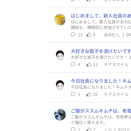
はじめまして。新入社員のあお
雑談も、積極的に参加させてい
13
8
あおむし
|
04
大好きな茄子を漬けたいです
大好きな茄子を漬けたいです！ 
4
13
チアスマイル
今日社員になりました！キム
今日社員になりました！キムチ大
5
10
チアスマイル
ご飯がススムキムチは、老若男
ど幅広く使えます。
1
7
くら
|
02/12