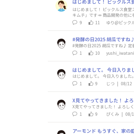
はじめまして！ ピックルス食堂
キムチ」です🥕 商品開発の他
く活気のある楽しい「ピックル
9
11
ゆり@ピック
#発酵の日2025 胡瓜ですね
#発酵の日2025 胡瓜です
1
10
yushi_iwatani
はじめまして。 今日入りま
はじめまして。 今日入りました
1
9
じつ
|
08/12
X見てやってきました！ よ
X見てやってきました！ よろし
1
9
ぴくみ
|
08/
アーモンド もうすぐ、家の