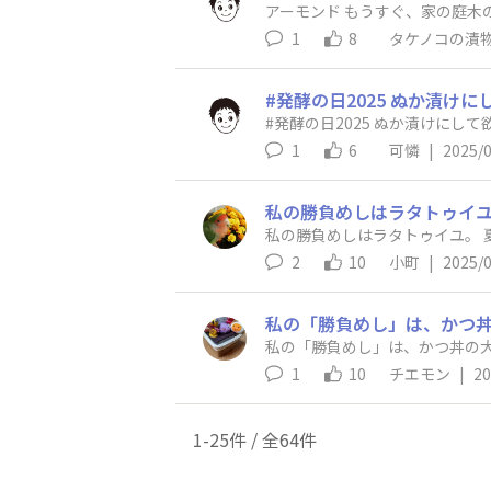
アーモンド もうすぐ、家の庭木
1
8
タケノコの漬
#発酵の日2025 ぬか漬け
1
6
可憐
|
2025/
2
10
小町
|
2025/
私の「勝負めし」は、かつ
私の「勝負めし」は、かつ丼の
1
10
チエモン
|
20
1-25件 / 全64件