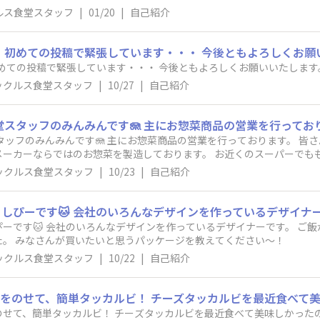
ルス食堂スタッフ
|
01/20
|
自己紹介
。 初めての投稿で緊張しています・・・ 今後ともよろしくお願
初めての投稿で緊張しています・・・ 今後ともよろしくお願いいたします
ックルス食堂スタッフ
|
10/27
|
自己紹介
タッフのみんみんです🪼 主にお惣菜商品の営業を行っております。 皆
メーカーならではのお惣菜を製造しております。 お近くのスーパーでも
でご興味ありましたらご覧ください🥒🍆 https://www.pickles.co.jp
ックルス食堂スタッフ
|
10/23
|
自己紹介
ーです🐱 会社のいろんなデザインを作っているデザイナーです。 ご
ス食堂のデザインも手掛けました。 みなさんが買いたいと思うパッケージを教えてください～！
ックルス食堂スタッフ
|
10/22
|
自己紹介
せて、簡単タッカルビ！ チーズタッカルビを最近食べて美味しかった