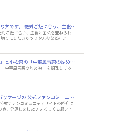
当選したらやってみたい、ご飯がススムキムチ味やきとりの食べ方はやはりキムチ味やきとり丼です。 絶対ご飯に合う、主食と主菜を兼ねられる、家族も喜ぶ。 (ただし✕人数分分で多少コスパは掛かるけど外食よりは安い) あと、レタス１枚に千切りにしたきゅうりや人参など好きな野菜とご飯がススムキムチ味やきとりとマヨネーズ乗せて巻いて食べるのも野菜が取れて良さそうです。
絶対ご飯に合う、主食と主菜を兼ねられ
千切りにしたきゅうりや人参など好きな
。
ハッシュタグを入力するのを忘れました。当選したらもうひとつ、さつまいもの「大学いも」と小松菜の「中華風青菜の炒め物」 を調理してみたいです。
菜の炒め物」 を調理してみ
はじめまして！ 今日、登録しました♪ いつも「ご飯がススムキムチ」を買っているのに、パッケージの 公式ファンコミュニティサイトの紹介に気づいていませんでした。 スーパーで、賞味期限を確認している時に気づきました！ で、こちらに辿りつき、登録しました♪ よろしくお願い致します❣
した♪ よろしくお願い致