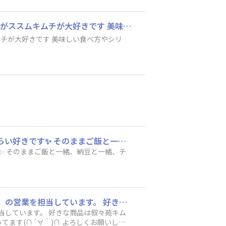
自己紹介 Xでこちらのサイトを知り登録させていただきました♪ 1周年なんですね☺️👏 ご飯がススムキムチが大好きです 美味しい食べ方やシリーズの他の商品についても もっと知りたいです☘️ よろしくお願いします
ムチが大好きです 美味しい食べ方やシリ
2月のテーマ「めざせ100食！みんなでススムキムチを食べよう🍚」 つい選んで購入するくらい好きです✨️ そのままご飯と一緒、納豆と一緒、チャーハンにするのが好きです🍳💓
✨️ そのままご飯と一緒、納豆と一緒、チ
はじめまして！！ ピックルス食堂スタッフのななです🥒🍆 主にお漬物（ススムキムチなど）の営業を担当しています。 好きな商品は叙々苑キムチです✨ススムキムチは辛口派です🔥 私はお酒が好きなので、おつまみにキムチやぬか漬にお世話になってます(∩´∀｀)∩ よろしくお願いします！！
担当しています。 好きな商品は叙々苑キム
てます(∩´∀｀)∩ よろしくお願いしま