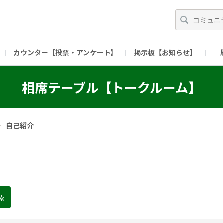
カウンター【投票・アンケート】
掲示板【お知らせ】
ガイド）
長ミーティング（準備中）
（リンク）X公式アカウント 「ご飯がススムの【
相席テーブル【トークルーム】
（リンク）ピックルスコーポレーションHP
（リンク）ピ
＞
自己紹介