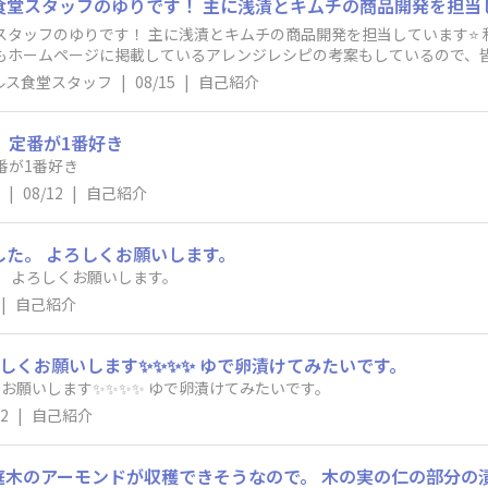
スタッフのゆりです！ 主に浅漬とキムチの商品開発を担当しています⭐ 
にもホームページに掲載しているアレンジレシピの考案もしているので、皆様
ス食堂」にしていけたら嬉しいです♬よろしくお願いします！
ルス食堂スタッフ
|
08/15
|
自己紹介
♪ 定番が1番好き
ね♪ 定番が1番好き
|
08/12
|
自己紹介
した。 よろしくお願いします。
。 よろしくお願いします。
|
自己紹介
ろしくお願いします✨✨✨✨ ゆで卵漬けてみたいです。
くお願いします✨✨✨✨ ゆで卵漬けてみたいです。
12
|
自己紹介
庭木のアーモンドが収穫できそうなので。 木の実の仁の部分の