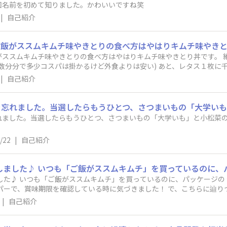
回名前を初めて知りました。かわいいですね笑
|
自己紹介
がススムキムチ味やきとりの食べ方はやはりキムチ味やきとり丼です。 
数分分で多少コスパは掛かるけど外食よりは安い) あと、レタス１枚に
きとりとマヨネーズ乗せて巻いて食べるのも野菜が取れて良さそうです
|
自己紹介
した。当選したらもうひとつ、さつまいもの「大学いも」と小松菜の「中華風青
/22
|
自己紹介
ュニティサイトの紹介に
で、賞味期限を確認している時に気づきました！ で、こちらに辿りつき、登録しま
|
自己紹介