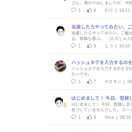
さん、見かけはしましたが、今
1
8
たけ
|
10/11
当選したらやってみたい、ご飯
る、家族も喜ぶ。 (ただし✕人
野菜とご飯がススムキムチ味や
1
8
じつ
|
10/10
ハッシュタグを入力するのを忘れま
たいです。
1
7
チエモン
|
08
はじめまして！ 今日、登録しました♪ いつも「ご飯がススムキムチ」を買っているのに、パッケージの 公式ファンコミ
気づいていませんでした。 スーパー
します❣
1
8
Hina
|
08/18