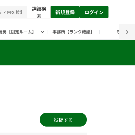
詳細検
新規登録
ログイン
索
厨房【限定ルーム】
事務所【ランク確認】
その他
ピックルス公式】」
ックルスホールディングスHP
投稿する