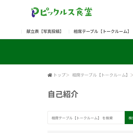
献立表【写真投稿】
相席テーブル【トークルーム】
食堂委員会（コアメンバー限定）
お問い合わせ
新入社員の方へ（ご利用
部門
（リンク）ご飯がススム ブランドサイト
トップ
＞
相席テーブル【トークルーム】
自己紹介