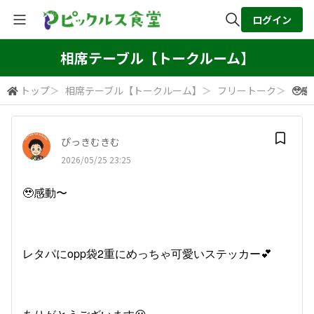
ログイン
全体検索
相席テーブル【トークルーム】
トップ
＞
相席テーブル【トークルーム】
＞
フリートーク
＞
🥹
検索
ぴっきむきむ
2026/05/25 23:25
🥹感動〜
レタパにopp袋2重にめっちゃ可愛いステッカー💕