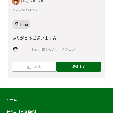
ぴっきむきむ
2026/05/26 16:12
Hina
ありがとうございます😃
、
他6人
がリアクション
てぃーわい
いいね
返信する
ホーム
献立表【写真投稿】