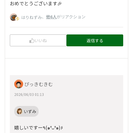
おめでとうございます🎉
、
他6人
がリアクション
はりねずみ
いいね
返信する
ぴっきむきむ
2026/06/03 01:13
いずみ
嬉しいですー٩(๑❛ᴗ❛๑)۶