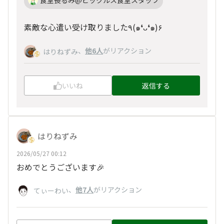
食堂長るみ@ピックルス食堂スタッフ
素敵な心遣い受け取りました٩(๑❛ᴗ❛๑)۶
、
他6人
がリアクション
はりねずみ
いいね
返信する
はりねずみ
2026/05/27 00:12
おめでとうございます🎉
、
他7人
がリアクション
てぃーわい