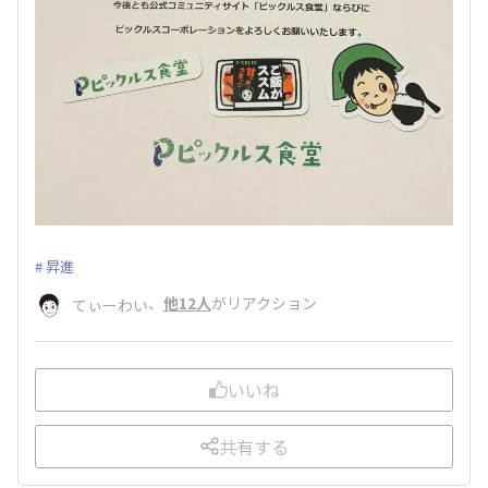
昇進
、
他12人
がリアクション
てぃーわい
いいね
共有する