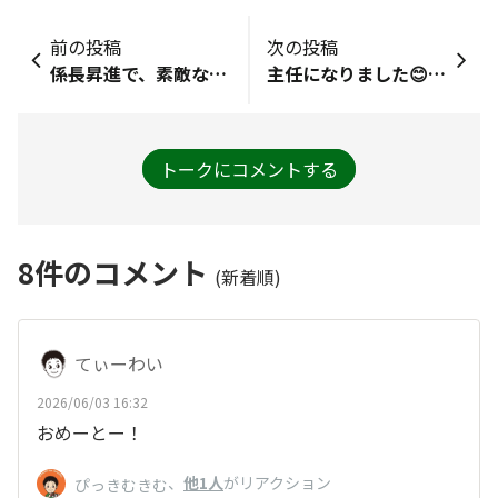
前の投稿
次の投稿
係長昇進で、素敵な「ピックルス食堂オリジナルステッカー」送っていただきありがとうございます。早速、財布やバッグに貼って楽しませてもらいます。ありがとうございました。
主任になりました😊嬉しいです✨️
トークにコメントする
8
件のコメント
(新着順)
てぃーわい
2026/06/03 16:32
おめーとー！
、
他1人
がリアクション
ぴっきむきむ