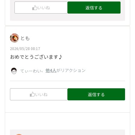
いいね
返信する
とも
2026/05/28 08:17
おめでとうございます♪
、
他4人
がリアクション
てぃーわい
いいね
返信する