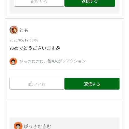
いいね
返信する
とも
2026/05/17 05:06
おめでとうございます🎉
、
他4人
がリアクション
ぴっきむきむ
いいね
返信する
ぴっきむきむ