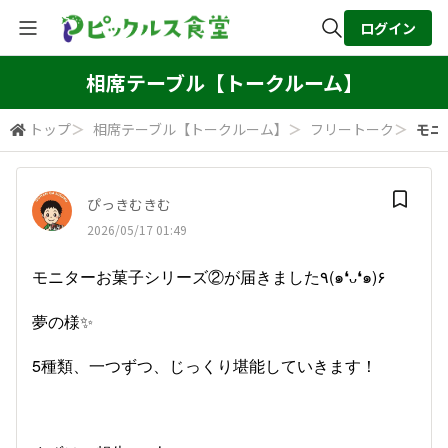
ログイン
全体検索
相席テーブル【トークルーム】
トップ
＞
相席テーブル【トークルーム】
＞
フリートーク
＞
検索
ぴっきむきむ
2026/05/17 01:49
モニターお菓子シリーズ②が届きました٩(๑❛ᴗ❛๑)۶
夢の様✨
5種類、一つずつ、じっくり堪能していきます！