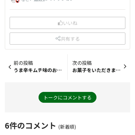
いいね
共有する
前の投稿
次の投稿
うま辛キムチ味のお菓子のモニターが当選🎯したようです🌶️とても楽しみです😊✨️
お菓子をいただきました♪ありがとうございます😊パッケージからおいしそうが伝わってきますね🔥また投稿させていただきます✨
トークにコメントする
6
件のコメント
(新着順)