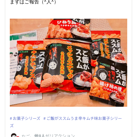
まずはご報告（^人^）
お菓子シリーズ
ご飯がススムうま辛キムチ味お菓子シリー
ズ
、
他8人
がリアクション
なご