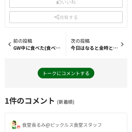
いいね
共有する
前の投稿
次の投稿
GW中に食べた(食べたい)お菓子は…先日芋けんぴを食べました！バニラアイスにトッピングしても美味しかったです^_^連休にはちょっとがんばって、スコーンを焼いてゆったりしたいです😍
今日はなると金時と胡麻のクッキーを食べました５日は味噌餡の柏餅が食べたいです
トークにコメントする
1
件のコメント
(新着順)
食堂長るみ@ピックルス食堂スタッフ