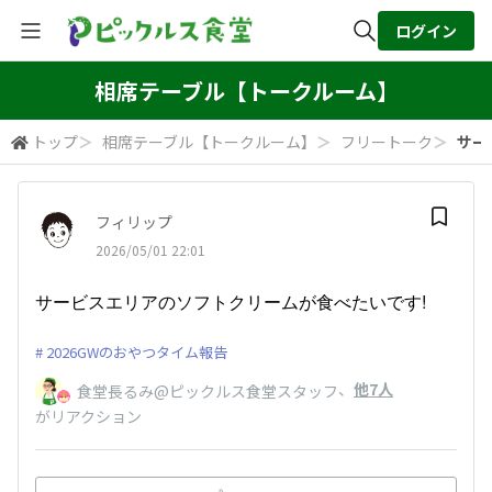
ログイン
全体検索
相席テーブル【トークルーム】
トップ
＞
相席テーブル【トークルーム】
＞
フリートーク
＞
サー
検索
フィリップ
2026/05/01 22:01
サービスエリアのソフトクリームが食べたいです!
2026GWのおやつタイム報告
、
他7人
食堂長るみ@ピックルス食堂スタッフ
がリアクション