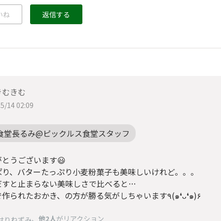
いね
返信する
きむきむ
5/14 02:09
食堂長るみ@ピックルス食堂スタッフ
がとうございます😃
ぱり、バターたっぷり小麦粉菓子も美味しいけれど。。。
だすと止まらない美味しさで比べると…
お米で作られたおかき、の方が勝る気がしちゃいます٩(๑❛ᴗ❛๑)۶
、
他2人
がリアクション
はりねずみ