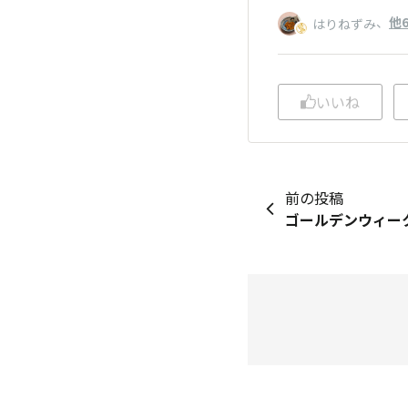
、
他
はりねずみ
いいね
前の投稿