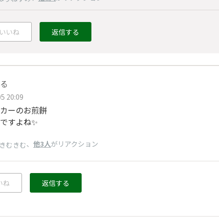
いいね
返信する
る
5 20:09
カーのお煎餅
ですよね✨️
、
他3人
がリアクション
きむきむ
いね
返信する