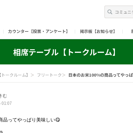
カウンター【投票・アンケート】
掲示板【お知らせ】
ガイド）
長ミーティング（準備中）
（リンク）X公式アカウント 「ご飯がススムの【
相席テーブル【トークルーム】
（リンク）ピックルスコーポレーションHP
（リンク）ピ
【トークルーム】
＞
フリートーク
＞
日本のお米100%の商品ってやっぱり
きむ
 01:07
の商品ってやっぱり美味しい😋
袋、