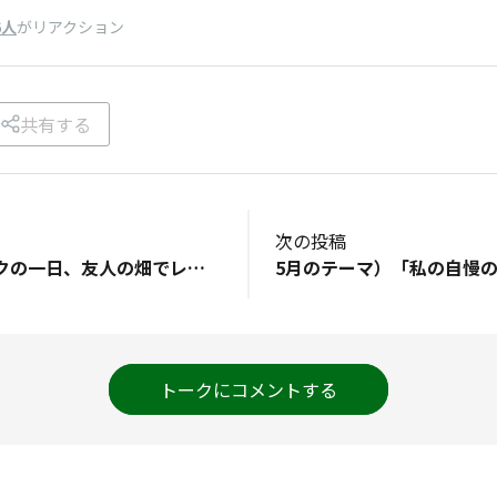
6人
がリアクション
共有する
次の投稿
ゴールデンウィークの一日、友人の畑でレタスの収穫を手伝いました。お土産にレタスの玉を何玉かいただきました。今夜の夕食は、いただいたレタスでレタス料理のオンパレードです。レタス好きな我が家には、最高のご馳走です。
トークにコメントする