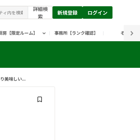
詳細検
新規登録
ログイン
索
厨房【限定ルーム】
事務所【ランク確認】
その他
ピックルス公式】」
ックルスホールディングスHP
美味しい...