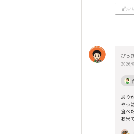
い
ぴっ
2026/0
あり
やっ
食べ