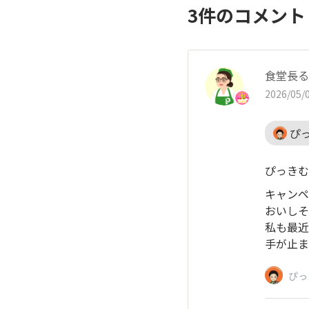
3
件のコメン
食堂長る
2026/05/0
ぴ
ぴっきむ
キャンペ
おいしそ
私も最近
手が止ま
ぴっ