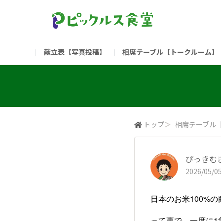
献立表【写真投稿】
相席テーブル【トークルーム】
食堂委員会（コアメンバー限定）
お問い合わせ
新入社員の方へ（ご利用
部門
（リンク）ご飯がススム ブランドサイト
トップ
＞
相席テーブル
ぴっきむ
2026/05/05
日本のお米100%
って事で、一度に1