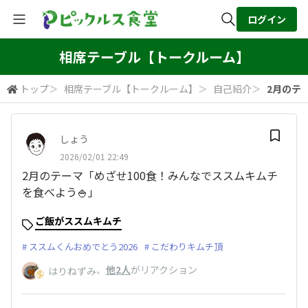
ログイン
全体検索
相席テーブル【トークルーム】
トップ
＞
相席テーブル【トークルーム】
＞
自己紹介
＞
2月のテー
検索
しょう
2026/02/01 22:49
2月のテーマ「めざせ100食！みんなでススムキムチ
を食べよう🍚」
ご飯がススムキムチ
ススムくんおめでとう2026
こだわりキムチ頂
、
他2人
がリアクション
はりねずみ