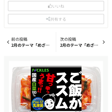
いいね
共有する
前の投稿
次の投稿
2月のテーマ「めざせ100食！みんなでススムキムチを食べよう🍚」 ご飯がススムキムチの好きなところはなんと言っても味！！ 甘めで食べやすいので、開けたその日に1パック食べきってしまうことも笑 キムチの中でいちばんこちらのシリーズが好きです！ 1年分当たったら嬉しいな( ´꒳` )
2月のテーマ「めざせ100食！みんなでススムキムチを食べよう🍚」 ご飯がススムキムチが好きです😊 程よくピリ辛でほんのり甘さがあり 食材のシャキシャキ感が美味しいです♪ ご飯と食べたり きゅうりや韓国海苔などと和え物にしたりして 朝や夕によく食べています🌸