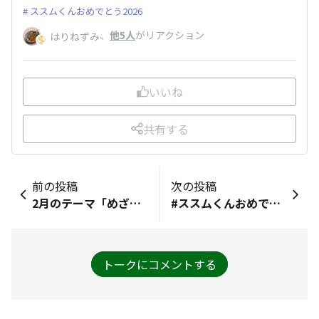
ススムくんおめでとう2026
、
他5人
がリアクション
はりねずみ
いいね
共有する
前の投稿
次の投稿
2月のテーマ「めざせ100食！みんなでススムキムチを食べよう🍚」 ご飯がススムキムチが好きです😊 程よくピリ辛でほんのり甘さがあり 食材のシャキシャキ感が美味しいです♪ ご飯と食べたり きゅうりや韓国海苔などと和え物にしたりして 朝や夕によく食べています🌸
#ススムくんおめでとう2026 ススムくん、どの種類も美味しい。キムチ鍋に 贅沢に使います。 麺類に使っても何でも良いなぁ
トークにコメントする