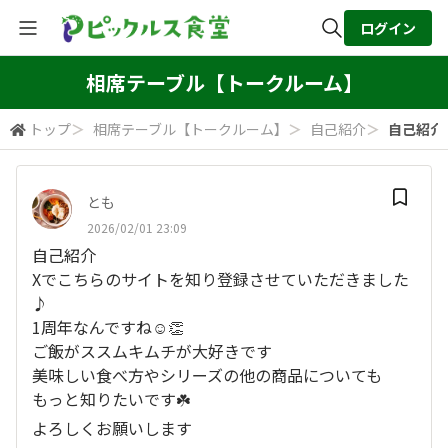
ログイン
全体検索
相席テーブル【トークルーム】
トップ
＞
相席テーブル【トークルーム】
＞
自己紹介
＞
自己紹介
検索
とも
2026/02/01 23:09
自己紹介
Xでこちらのサイトを知り登録させていただきました
♪
1周年なんですね☺️👏
ご飯がススムキムチが大好きです
美味しい食べ方やシリーズの他の商品についても
もっと知りたいです☘️
よろしくお願いします