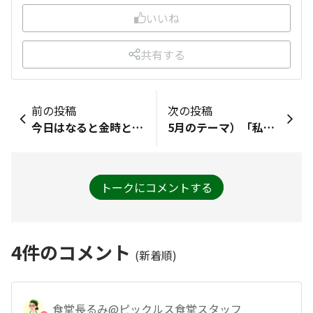
いいね
共有する
前の投稿
次の投稿
今日はなると金時と胡麻のクッキーを食べました５日は味噌餡の柏餅が食べたいです
5月のテーマ）「私の自慢のお母さん💐」フルタイムで働きながら家事も完璧、憧れであり尊敬していて、目指しても絶対に追いつけない母です✨花とお茶が好きで、花壇にも花瓶にも花を欠かさない母。自分も母になって気が付きました。生花を維持するのは本当に大変ですね💦私にも子供ができ、いつも孫たちを可愛がってくれます。でも「孫は可愛いけど1番可愛いし大切なのは娘のあなただよ」と言ってくれます。いつまでも母の前では娘でいられます。ありがとう🥰
トークにコメントする
4
件のコメント
(新着順)
食堂長るみ@ピックルス食堂スタッフ