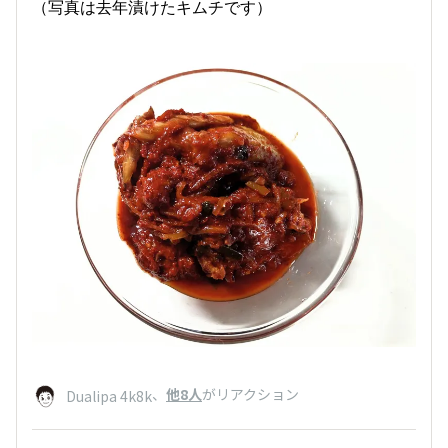
（写真は去年漬けたキムチです）
、
他8人
がリアクション
Dualipa 4k8k