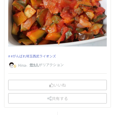
#がんばれ埼玉西武ライオンズ
、
他9人
がリアクション
Hina
いいね
共有する