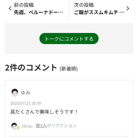
前の投稿
次の投稿
先週、ベルーナドームに行ってきました。 西武ライオンズしっかり応援してきました
ご飯がススムキムチ 増量記念キャンペーンの竹箸が届きました。 初めてご飯がススムグッズいただいたのでとても嬉しいです🥰 箸が少し長めで使いやすいので、早速この竹箸でご飯食べたいと思います✨ ありがとうございました！
トークにコメントする
2
件のコメント
(新着順)
ゆみ
2025/07/22 20:39
具だくさんで美味しそうです！
、
他2人
がリアクション
Hina