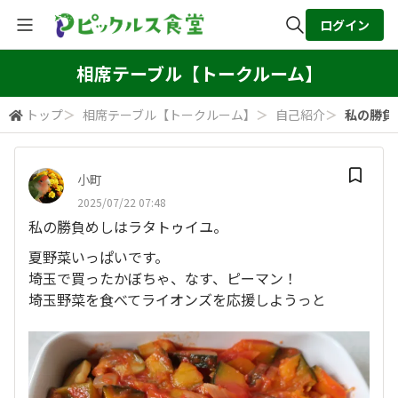
ログイン
全体検索
相席テーブル【トークルーム】
トップ
＞
相席テーブル【トークルーム】
＞
自己紹介
＞
私の勝負
検索
小町
2025/07/22 07:48
私の勝負めしはラタトゥイユ。
夏野菜いっぱいです。
埼玉で買ったかぼちゃ、なす、ピーマン！
埼玉野菜を食べてライオンズを応援しようっと