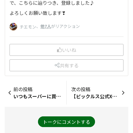
で、こちらに辿りつき、登録しました♪
よろしくお願い致します❣
、
他7人
がリアクション
チエモン
いいね
共有する
前の投稿
次の投稿
いつもスーパーに買い物に行くと最近、ピックルスさんの商品が気になってきました。なにか新しい商品がないか、他のメーカーさんの商品と比べどちらがよく売れているか？なにかピックルスさんの商品にとても愛着を感じるようになりました！
【ピックルス公式X】ピックルス×酔鯨コラボ企画プレゼントキャンペーン実施中🐋 「社員」の皆さま、お疲れ様です！ ピックルス公式Xで実施中のキャンペーンのお知らせです🙋 酒造メーカーの酔鯨酒造さんとのコラボ企画で、キムチとお酒のペアリングを提案しております。 「いいね」「リポスト」で票数の多かったペアリングセットを、抽選で5名様にプレゼント🎁 締切は8/24（日）まで⏰ それぞれのアカウントで異なる商品をご用意していますので、ぜひ両方ともご参加ください🤗 - 参加方法 - - ①ピックルス公式Xアカウント（@p_susumu_ofcl）と、酔鯨酒造公式Ｘアカウント（@suigei_sake）をＷフォロー ②お好きなペアリングへ「いいね」または「リポスト」で投票 ※応募条件を満たしていれば、どちらに投票しても抽選の対象となります。 ▽該当のポスト ピックルス：https://x.com/p_susumu_ofcl/status/1957276314203017398 酔鯨：https://x.com/suigei_sake/status/1957276385225175171
トークにコメントする