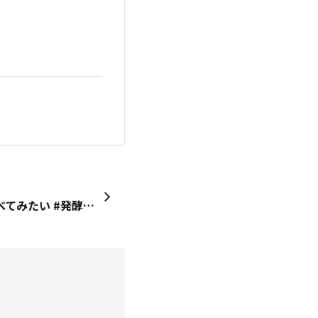
ズッキーニのぬか漬けを食べてみたい #発酵の日2025