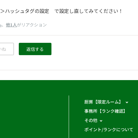
＞ハッシュタグの設定 で設定し直してみてください！
、
他1人
がリアクション
a
いね
返信する
厨房【限定ルーム】
事務所【ランク確認】
その他
ポイント/ランクについて