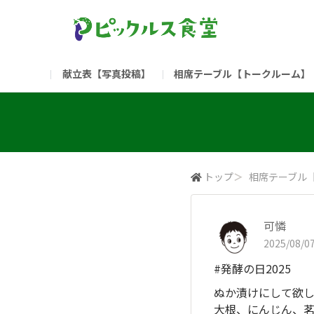
献立表【写真投稿】
相席テーブル【トークルーム】
食堂委員会（コアメンバー限定）
お問い合わせ
新入社員の方へ（ご利用
部門
（リンク）ご飯がススム ブランドサイト
トップ
＞
相席テーブル
可憐
2025/08/07
#発酵の日2025
ぬか漬けにして欲
大根、にんじん、