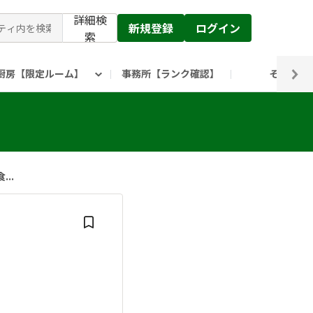
詳細検
新規登録
ログイン
索
厨房【限定ルーム】
事務所【ランク確認】
その他
ピックルス公式】」
ックルスホールディングスHP
..