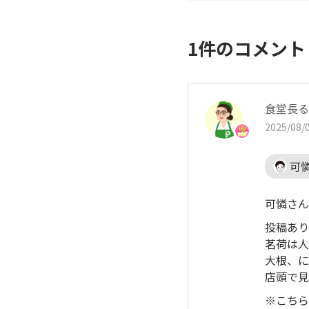
1
件のコメン
食堂長る
2025/08/0
可
可憐さん
投稿あり
茗荷は人
大根、に
店頭で見
※こちら