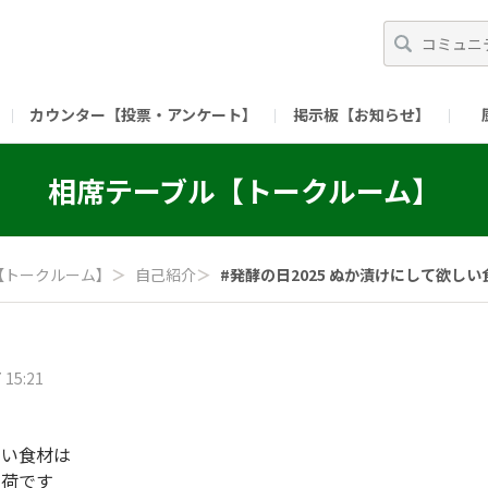
カウンター【投票・アンケート】
掲示板【お知らせ】
ガイド）
長ミーティング（準備中）
（リンク）X公式アカウント 「ご飯がススムの【
相席テーブル【トークルーム】
（リンク）ピックルスコーポレーションHP
（リンク）ピ
【トークルーム】
＞
自己紹介
＞
#発酵の日2025 ぬか漬けにして欲しい食.
 15:21
しい食材は
茗荷です