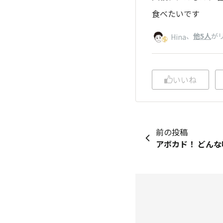
食べたいです
、
他5人
が
Hina
いいね
前の投稿
アボカド！ どん