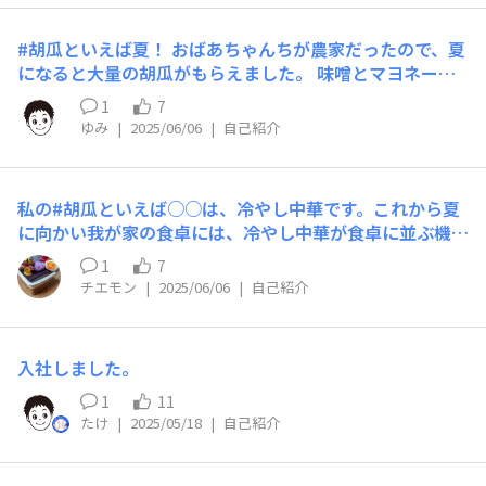
作って欲しいかなって思う ボロボロの見た目でも良い 作
ってくれた事に感謝したい
#胡瓜といえば夏！ おばあちゃんちが農家だったので、夏
になると大量の胡瓜がもらえました。 味噌とマヨネーズ
つけてポリポリ食べたり、大きくなってからは母が作るカ
1
7
ラシ漬けが大好きでした。 胡瓜が安く売られ始めると夏
ゆみ
|
2025/06/06
|
自己紹介
がきたなーって実感します。
私の#胡瓜といえば○○は、冷やし中華です。これから夏
に向かい我が家の食卓には、冷やし中華が食卓に並ぶ機会
が多くなります。我が家の小さな庭にある自家菜園で収穫
1
7
された胡瓜は、千切りの胡瓜に変身して、冷やし中華の真
チエモン
|
2025/06/06
|
自己紹介
ん中にどかっと鎮座します。冷やし中華の上に乗る食材の
半分以上は千切り胡瓜が占めます。そんな我が家の冷やし
中華が大好きな私です。
入社しました。
1
11
たけ
|
2025/05/18
|
自己紹介