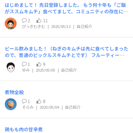
はじめまして！ 先日登録しました。 もう何十年も「ご飯
がススムキムチ」食べてまして、コミュニティの存在にび
っくりしました。 「ご飯がススムピリ辛オクラ」がとっ
2
11
っても好きです。 皆さんよろしくお願いします
ぴっきむきむ
|
2025/05/13
|
自己紹介
ビール飲みました！（ねぎのキムチは先に食べてしまった
ので、普通のピックルスキムチとです） フルーティーな
香りのビール🍺でした。GWもあと少し。。のんびり過ご
1
9
したいと思います
ゆみ
|
2025/05/05
|
自己紹介
煮物全般
1
8
そらみ
|
2025/05/04
|
自己紹介
鶏もも肉の甘辛煮