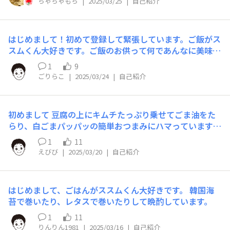
ちゃちゃもち
|
2025/03/25
|
自己紹介
たな商品を再び探し求めるための情報共有の場としてご活
用させて頂ければと思いますので、よろしくお願いします
っ！
はじめまして！初めて登録して緊張しています。ご飯がス
スムくん大好きです。ご飯のお供って何であんなに美味し
んでしょうかね。ご飯モリモリ食べてしまいます。
1
9
ごりらこ
|
2025/03/24
|
自己紹介
初めまして 豆腐の上にキムチたっぷり乗せてごま油をた
らり、白ごまパッパッの簡単おつまみにハマっています
キムチ大好きで、冷蔵庫に常に常備されています キムチ
1
11
の情報を沢山知れたら嬉しいです
えびび
|
2025/03/20
|
自己紹介
はじめまして、ごはんがススムくん大好きです。 韓国海
苔で巻いたり、レタスで巻いたりして晩酌しています。
1
11
りんりん1981
|
2025/03/16
|
自己紹介