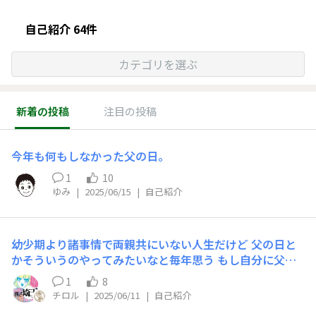
自己紹介 64件
カテゴリを選ぶ
新着の投稿
注目の投稿
今年も何もしなかった父の日。
1
10
ゆみ
|
2025/06/15
|
自己紹介
幼少期より諸事情で両親共にいない人生だけど 父の日と
かそういうのやってみたいなと毎年思う もし自分に父が
いたら、 チャーハンとかバーベキュー、釣ってきたお魚
1
8
を捌く、キャンプ飯 なんかそういう豪快な、いかにもっ
チロル
|
2025/06/11
|
自己紹介
て感じのコテコテなガッツリ男メシみたいのが食べたいし