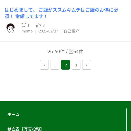
はじめまして。 ご飯がススムキムチはご飯のお供に必
須！ 常備してます！
1
8
momo
|
2025/02/27
|
自己紹介
26-50件 / 全64件
‹
1
2
3
›
ホーム
献立表【写真投稿】