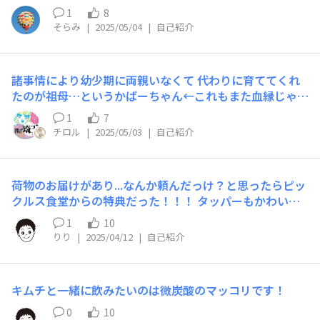
1
8
そらみ
|
2025/05/04
|
自己紹介
諸事情により幼少期に両親いなくて 代わりに育ててくれ
たのが祖母…というかばーちゃん←これもまた血縁じゃな
いとか色々あるけど 母の味ってのがないからばーちゃん
1
7
の味を… 色々あって書いたらキリがないんだけど、やっ
チロル
|
2025/05/03
|
自己紹介
ぱり一番はホットケーキみたいなもの、かなぁ 洋菓子洋
食に無縁の暮らしで、もちろんホットケーキミックスなん
かも多分知らない人だったんだけど たまぁーーーにいき
荷物のお届けがあり...なんか頼んだっけ？と思ったらピッ
なり作ってくれた 小麦粉と砂糖と卵と牛乳と多分重曹で
クルス食堂からの特典だった！！！ タッパーもかわいい
作った、ぺったんこのソレ ぺったんこで焼き色も様々、
しお米の袋も開けるのもったいない...でも美味しく頂こう
大きさもガタガタなヤツを5〜6枚積んで、バターとハチ
1
10
と思います笑
ミツがドバー おしゃれとは対極のシロモノだったけど、
りり
|
2025/04/12
|
自己紹介
とてつもなく嬉しかったな 思い出したら胸が熱くなった
あえてこれで作ってみようかな 長くなりすぎてすみませ
ん
キムチと一緒に飲みたいのは微炭酸のマッコリです！
0
10