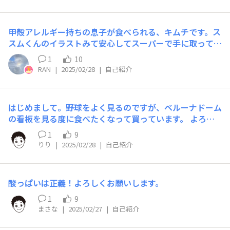
甲殻アレルギー持ちの息子が食べられる、キムチです。ス
スムくんのイラストみて安心してスーパーで手に取ってま
す。
1
10
RAN
|
2025/02/28
|
自己紹介
はじめまして。野球をよく見るのですが、ベルーナドーム
の看板を見る度に食べたくなって買っています。 よろし
くお願いします！
1
9
りり
|
2025/02/28
|
自己紹介
酸っぱいは正義！よろしくお願いします。
1
9
まさな
|
2025/02/27
|
自己紹介