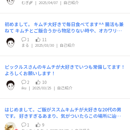
むぎ🌾
|
2025/04/07
|
自己紹介
初めまして。 キムチ大好きで毎日食べてます^^ 腸活も兼
ねて キムチとご飯合うから物足りない時や、オカワリの
時にも良いですよね！ ただ塩分の摂りすぎには気をつけ
1
11
ています… （塩分気にしなくても食べれるキムチを開発
まる
|
2025/03/30
|
自己紹介
してほしいな）
ピックルスさんのキムチが大好きでいつも常備してます！
よろしくお願いします！
2
10
iku
|
2025/03/25
|
自己紹介
はじめまして。ご飯がススムキムチが大好きな20代の男
です。 好きすぎるあまり、気がついたらこの場所に辿り
着いておりました。 キムチは勿論のこと、コラボお菓
1
9
子、ふりかけ、缶詰等々…色んな商品を食べましたが、新