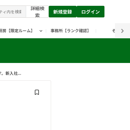
詳細検
新規登録
ログイン
索
厨房【限定ルーム】
事務所【ランク確認】
その他
ピックルス公式】」
ックルスホールディングスHP
新入社...