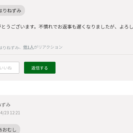
はりねずみ
がとうございます。不慣れでお返事も遅くなりましたが、よろ
、
他1人
がリアクション
はりねずみ
いいね
返信する
ねずみ
4/23 12:21
あおむし