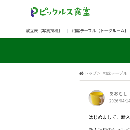
献立表【写真投稿】
相席テーブル【トークルーム】
食堂委員会（コアメンバー限定）
お問い合わせ
新入社員の方へ（ご利用
部門
（リンク）ご飯がススム ブランドサイト
トップ
＞
相席テーブル
あおむし
2026/04/14
はじめまして。新
新入社員のキャン