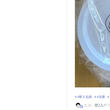
#新入社員
#当選
、
他7人
が
たけ