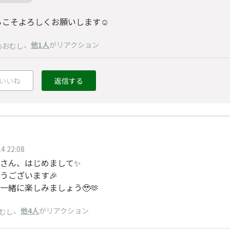
らこそよろしくお願いします☺️
、
他1人
がリアクション
あおむし
いいね
返信する
4 22:08
さん、はじめまして✨
うございます🎉
一緒に楽しみましょう🥹🫶
、
他4人
がリアクション
むし