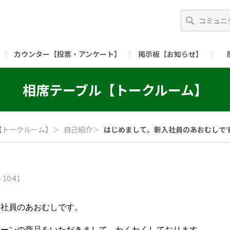
カウンター【投票・アンケート】
掲示板【お知らせ】
ガイド）
長ミーティング（準備中）
（リンク）X公式アカウント 「ご飯がススムの【
相席テーブル【トークルーム】
（リンク）ピックルスコーポレーションHP
（リンク）ピ
【トークルーム】
＞
自己紹介
＞
はじめまして。新入社員のあおむしです。
 10:41
入社員のあおむしです。
ペーンの商品をいただきまして、わくわくしております。