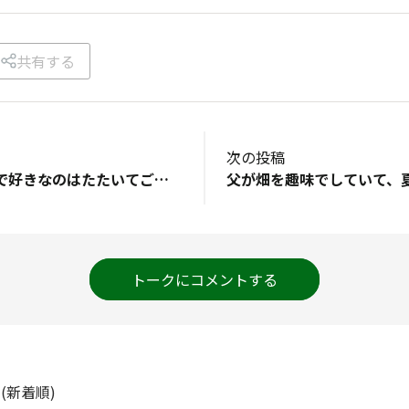
共有する
次の投稿
きゅうりの食べ方で好きなのはたたいてごま油、しょうゆ、ガラスープのもと、おろししょうがで和えてごまを振って冷やした和え物です。​#私の好きなきゅうり​
トークにコメントする
ト
(新着順)