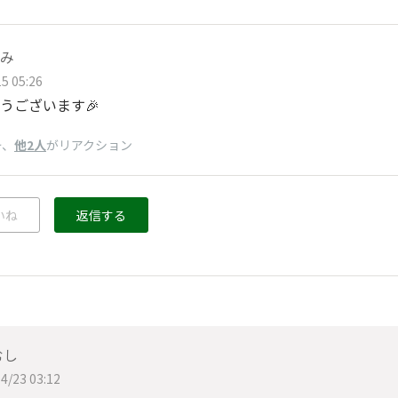
み
5 05:26
うございます🎉
、
他2人
がリアクション
け
いね
返信する
むし
4/23 03:12