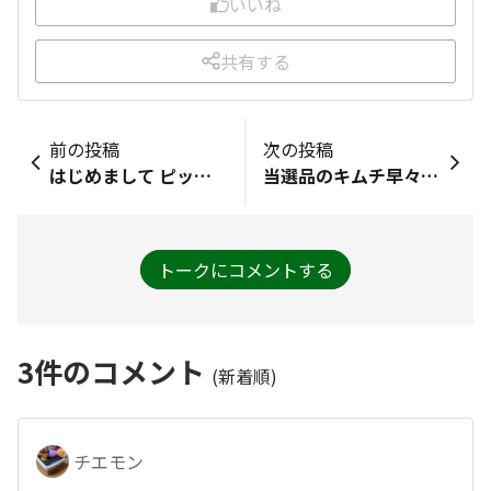
いいね
共有する
前の投稿
次の投稿
はじめまして ピックルス食堂スタッフのみんみんです🪼 主にお惣菜商品の営業を行っております。 皆さんはピックルスがお惣菜商品も販売していることをご存じですか？漬物メーカーならではのお惣菜を製造しております。 お近くのスーパーでももしかしたら販売しているかもしれません…！ サイトでも商品をチェックできますのでご興味ありましたらご覧ください🥒🍆 https://www.pickles.co.jp/products/delika/
当選品のキムチ早々に完食してしまいましたー 甘口のキムチなので辛いのが苦手な方にもお勧めです。 私的にはレンコンのシャキシャキがやみつきになりそう 大盛り作ってほしいです（笑）
トークにコメントする
3
件のコメント
(新着順)
チエモン