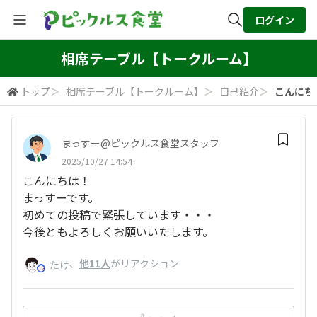
ログイン
全体検索
相席テーブル【トークルーム】
トップ
＞
相席テーブル【トークルーム】
＞
自己紹介
＞
こんにちは
検索
まっすー@ピックルス食堂スタッフ
2025/10/27 14:54
こんにちは！
まっすーです。
初めての投稿で緊張しています・・・
今後ともよろしくお願いいたします。
、
他11人
がリアクション
たけ