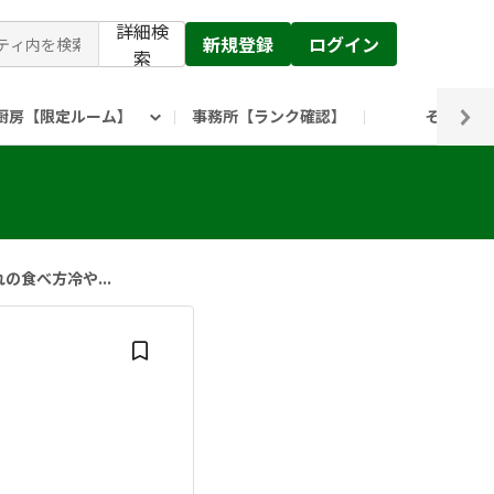
詳細検
新規登録
ログイン
索
厨房【限定ルーム】
事務所【ランク確認】
その他
ピックルス公式】」
ックルスホールディングスHP
食べ方冷や...