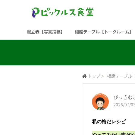
献立表【写真投稿】
相席テーブル【トークルーム】
食堂委員会（コアメンバー限定）
お問い合わせ
新入社員の方へ（ご利用
部門
（リンク）ご飯がススム ブランドサイト
トップ
＞
相席テーブル
ぴっきむ
2026/07/03
私の梅だレシピ
やってみたい梅だ