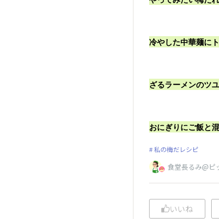
冷やした中華麺に
ざるラーメンのツ
おにぎりにご飯と
私の梅だレシピ
食堂長るみ@ピ
いいね