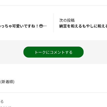
次の投稿
Xのススムくん…めっちゃ可愛いですね！🥹ご飯がススムの公式さまが引用されていました🌟→Xススムくん公式投稿https://x.com/p_susumu_ofcl/status/2072944642547650700?s=20
納豆を和えるもやしに和え
トークにコメントする
ト
(新着順)
る