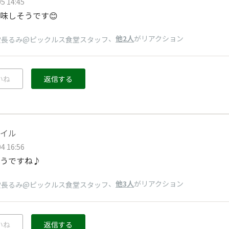
5 14:45
味しそうです😊
、
他2人
がリアクション
堂長るみ@ピックルス食堂スタッフ
いね
返信する
イル
4 16:56
うですね♪
、
他3人
がリアクション
堂長るみ@ピックルス食堂スタッフ
いね
返信する