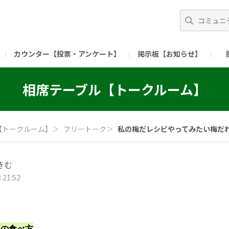
カウンター【投票・アンケート】
掲示板【お知らせ】
ガイド）
長ミーティング（準備中）
（リンク）X公式アカウント 「ご飯がススムの【
相席テーブル【トークルーム】
（リンク）ピックルスコーポレーションHP
（リンク）ピ
【トークルーム】
＞
フリートーク
＞
私の梅だレシピやってみたい梅だれの
きむ
 21:52
れの食べ方