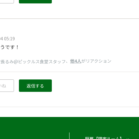
4 05:19
うです！
、
他4人
がリアクション
堂長るみ@ピックルス食堂スタッフ
いね
返信する
厨房【限定ルーム】