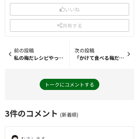
いいね
共有する
前の投稿
次の投稿
私の梅だレシピやってみたい梅だれの食べ方冷やした中華麺にトッピングして冷やし中華にしたい！ざるラーメンのツユにいれて薬味にしたい！おにぎりにご飯と混ぜて具材にしたい！
「かけて食べる梅だれ」アレンジさっぱりしていて具材の食感もあるよさが生かせたら良いなと思いました☺️🌟①梅だれ冷奴どんぶり天かすをプラスしたいです♪②厚揚げステーキの梅だれタルタル梅だれでさっぱりタルタルになりそうです♪
トークにコメントする
3
件のコメント
(新着順)
むさしまる