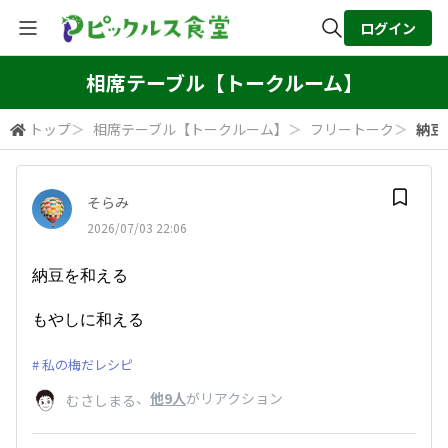
ログイン
全体検索
相席テーブル【トークルーム】
トップ
＞
相席テーブル【トークルーム】
＞
フリートーク
＞
納豆
検索
そらみ
2026/07/03 22:06
納豆を和える
もやしに和える
私の梅だレシピ
、
他9人
がリアクション
むさしまる