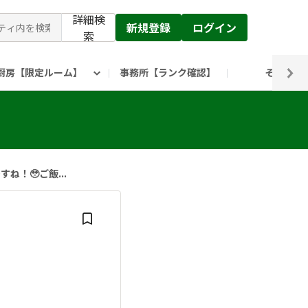
詳細検
新規登録
ログイン
索
厨房【限定ルーム】
事務所【ランク確認】
その他
ピックルス公式】」
ックルスホールディングスHP
ね！🥹ご飯...