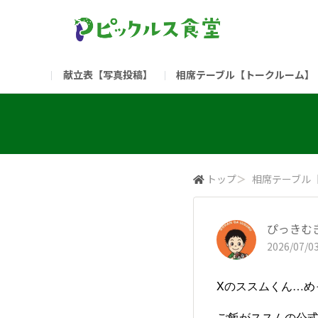
献立表【写真投稿】
相席テーブル【トークルーム】
食堂委員会（コアメンバー限定）
お問い合わせ
新入社員の方へ（ご利用
部門
（リンク）ご飯がススム ブランドサイト
トップ
＞
相席テーブル
ぴっきむ
2026/07/03
Xのススムくん…め
ご飯がススムの公式