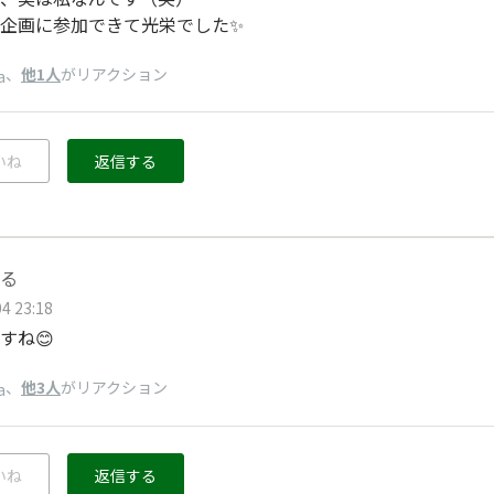
企画に参加できて光栄でした✨
、
他1人
がリアクション
a
いね
返信する
る
4 23:18
すね😊
、
他3人
がリアクション
a
いね
返信する