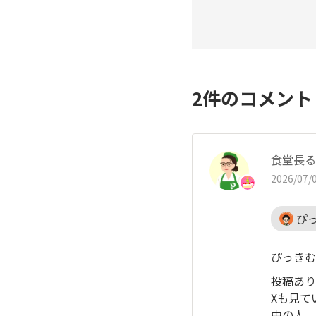
2
件のコメン
食堂長る
2026/07/0
ぴ
ぴっきむ
投稿あり
Xも見て
中の人、