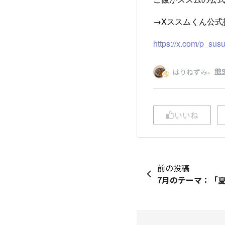
→Xススムくん公式
https://x.com/p_su
、
他
はりねずみ
いいね
前の投稿