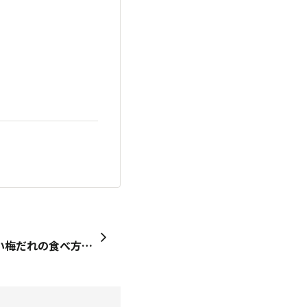
私の梅だレシピやってみたい梅だれの食べ方冷やした中華麺にトッピングして冷やし中華にしたい！ざるラーメンのツユにいれて薬味にしたい！おにぎりにご飯と混ぜて具材にしたい！