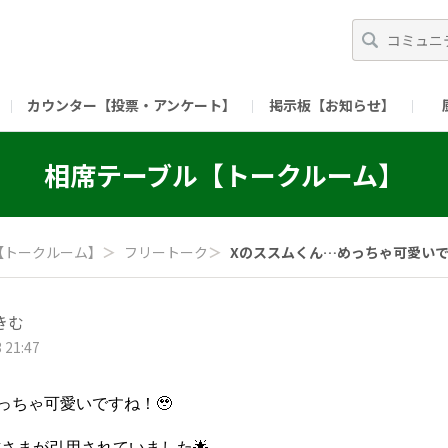
カウンター【投票・アンケート】
掲示板【お知らせ】
ガイド）
長ミーティング（準備中）
（リンク）X公式アカウント 「ご飯がススムの【
相席テーブル【トークルーム】
（リンク）ピックルスコーポレーションHP
（リンク）ピ
【トークルーム】
＞
フリートーク
＞
Xのススムくん…めっちゃ可愛いです
きむ
 21:47
っちゃ可愛いですね！🥹
さまが引用されていました🌟