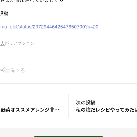
投稿
sumu_ofcl/status/2072944642547650700?s=20
9人
がリアクション
共有する
次の投稿
7月のテーマ：「夏野菜オススメアレンジ🌞」トマトを凍らして、すってから素麺と食べるのが冷たくふわっとした食感もあり美味しいです(^^)TVで紹介されていたのを見てから夏には作って食べています。