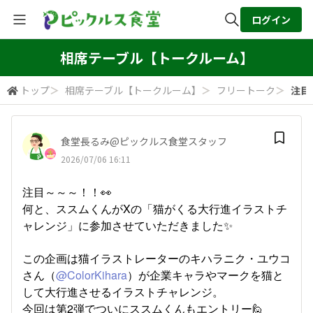
ログイン
全体検索
相席テーブル【トークルーム】
トップ
＞
相席テーブル【トークルーム】
＞
フリートーク
＞
注目
検索
食堂長るみ@ピックルス食堂スタッフ
2026/07/06 16:11
注目～～～！！👀
何と、ススムくんがXの「猫がくる大行進イラストチ
ャレンジ」に参加させていただきました✨
この企画は猫イラストレーターのキハラニク・ユウコ
さん（
@ColorKihara
）が企業キャラやマークを猫と
して大行進させるイラストチャレンジ。
今回は第2弾でついにススムくんもエントリー🙋