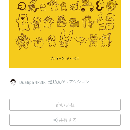
、
他13人
がリアクション
Dualipa 4k8k
いいね
共有する