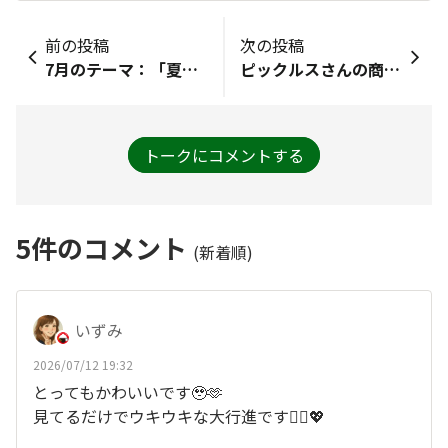
前の投稿
次の投稿
7月のテーマ：「夏野菜オススメアレンジ🌞」#かけて食べる梅だれ #私の梅だレシピ夏に食べたい冷やしそうめんきゅうりともずくをトッピングします。梅だれは味変で使いたいです。よろしくお願いします🤗
ピックルスさんの商品が大好きです。とくに「ご飯がススムくん」が大好きです。ピックルスさんのキムチを実際に作る企画など私の住んでいる近辺(名古屋地区など)で催されたら是非参加したいですね。そんな催しの企画、楽しみにしているおじさんです。
トークにコメントする
5
件のコメント
(新着順)
いずみ
2026/07/12 19:32
とってもかわいいです🥹🫶
見てるだけでウキウキな大行進です🙆‍♀💖