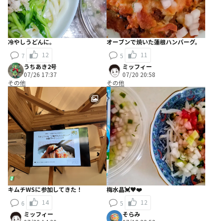
冷やしうどんに。
オーブンで焼いた蓮根ハンバーグ。
12
11
7
5
うちあき2号
ミッフィー
07/26 17:37
07/20 20:58
その他
その他
キムチWSに参加してきた！
梅水晶💓♥️❤️
14
12
6
5
ミッフィー
そらみ