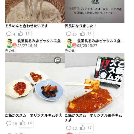
そうめんと合わせたいです
係長になりました！
15
16
4
16
食堂長るみ@ピックルス食堂
食堂長るみ@ピックルス食堂
スタッフ
05/27 16:46
スタッフ
05/25 15:27
その他
その他
ご飯がススム オリジナルキムチ②
ご飯がススム オリジナル長芋キム
チ🌶️
14
10
17
12