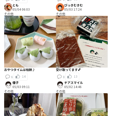
とも
ぴっきむきむ
05/04 06:03
05/03 17:24
その他
その他
おやつタイムは柏餅♪
受け取ってます💕
14
13
6
8
優子
チアスマイル
05/03 09:11
05/02 14:46
その他
その他