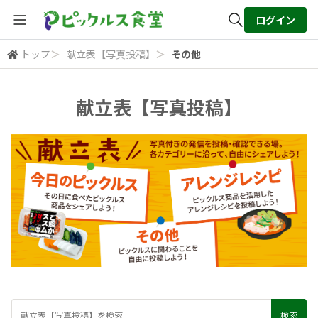
ログイン
トップ
＞
献立表【写真投稿】
＞
その他
全体検索
献立表【写真投稿】
検索