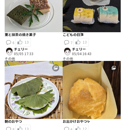
栗と抹茶の焼き菓子
こどもの日🎏
13
13
6
7
チェリー
チェリー
05/05 17:33
05/04 16:43
その他
その他
朝のおやつ
お出かけおやつ✨️
13
12
8
6