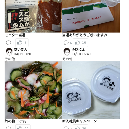
モニター当選
当選ありがとうございます🎶
9
16
5
6
さいきん
ゆぴにょ
04/19 18:01
04/18 16:49
その他
その他
酢の物 です。
新入社員キャンペーン
20
20
2
7