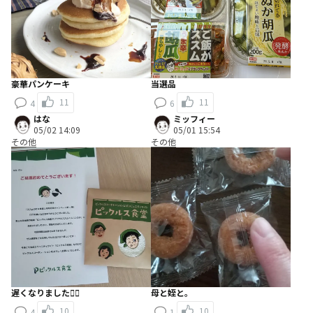
豪華パンケーキ
当選品
11
11
4
6
はな
ミッフィー
05/02 14:09
05/01 15:54
その他
その他
遅くなりました🙇‍♀️
母と姪と。
10
10
4
1