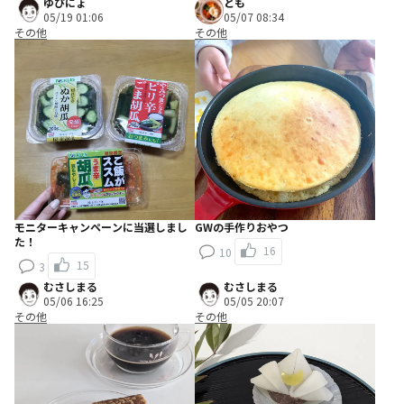
ゆぴにょ
とも
05/19 01:06
05/07 08:34
その他
その他
モニターキャンペーンに当選しまし
GWの手作りおやつ
た！
16
10
15
3
むさしまる
むさしまる
05/06 16:25
05/05 20:07
その他
その他