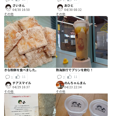
さいきん
あひと
04/30 16:50
04/30 08:32
その他
その他
きな粉餅を食べました。
熱海旅行でプリンを飲む！
11
11
1
2
チアスマイル
のんちゃんまん
04/29 16:37
04/23 22:34
その他
その他