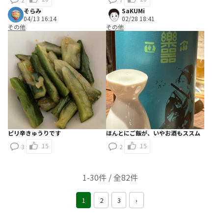
そらみ
SaKUMi
04/13 16:14
02/28 18:41
その他
その他
ピリ辛きゅうりです
ほんとにご飯が、いやお酒もススム
15
15
3
2
1-30件 / 全82件
1
2
3
›