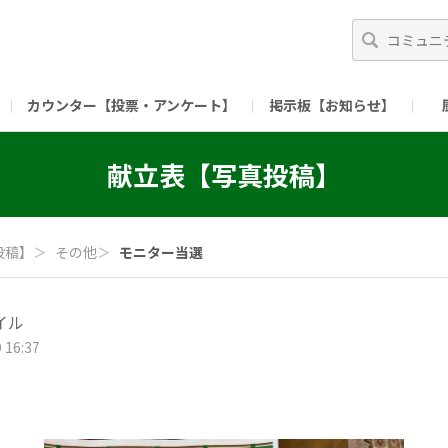
カウンター【投票・アンケート】
掲示板【お知らせ】
ガイド）
長ミーティング（準備中）
（リンク）X公式アカウント 「ご飯がススムの【
献立表【写真投稿】
（リンク）ピックルスコーポレーションHP
（リンク）ピ
投稿】
＞
その他
＞
モニター当選
イル
 16:37