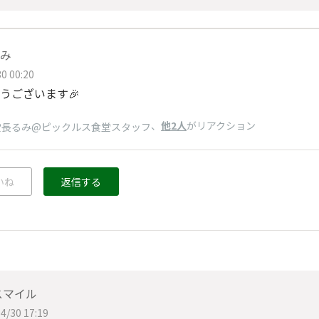
み
0 00:20
うございます🎉
、
他2人
がリアクション
堂長るみ@ピックルス食堂スタッフ
いね
返信する
スマイル
4/30 17:19