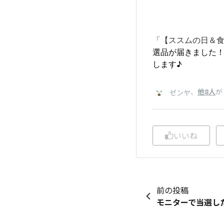
「【ススムの日＆食
選品が届きました
します♪
、
他8人
が
ゼンヤ
いいね
前の投稿
モニターで当選し