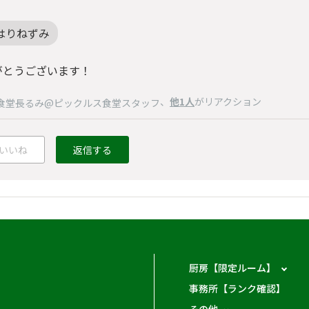
はりねずみ
がとうございます！
、
他1人
がリアクション
食堂長るみ@ピックルス食堂スタッフ
いいね
返信する
厨房【限定ルーム】
事務所【ランク確認】
その他