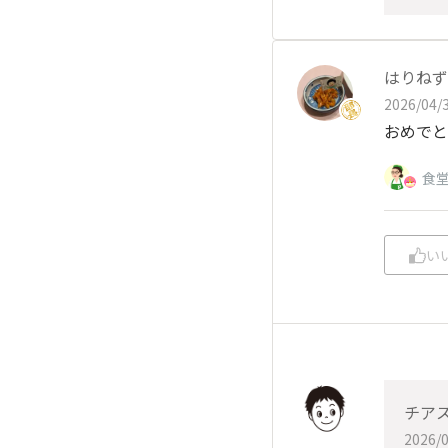
はりねず
2026/04/3
おめでと
食
い
チア
2026/0