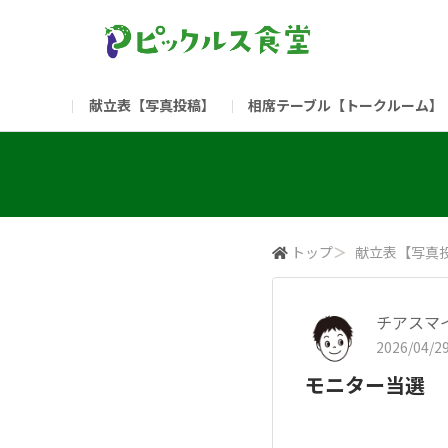
献立表【写真投稿】
相席テーブル【トークルーム】
食堂委員会（コアメンバー限定）
お問い合わせ
新入社員の方へ（ご利用
部門
（リンク）ご飯がススム ブランドサイト
トップ
＞
献立表【写真
チアスマ
2026/04/29
モニター当選