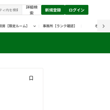
詳細検
新規登録
ログイン
索
厨房【限定ルーム】
事務所【ランク確認】
その他
ピックルス公式】」
ックルスホールディングスHP