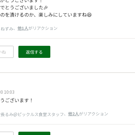
でとうございました🎉
のを漬けるのか、楽しみにしていますね😆
、
他1人
がリアクション
りねずみ
いね
返信する
0 10:03
うございます！
、
他2人
がリアクション
堂長るみ@ピックルス食堂スタッフ