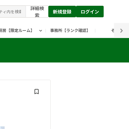
詳細検
新規登録
ログイン
索
厨房【限定ルーム】
事務所【ランク確認】
その他
ピックルス公式】」
ックルスホールディングスHP