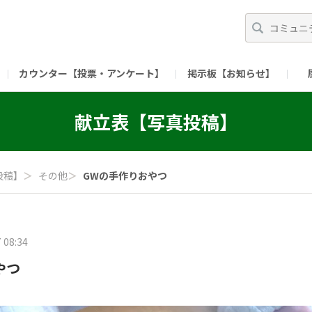
カウンター【投票・アンケート】
掲示板【お知らせ】
ガイド）
長ミーティング（準備中）
（リンク）X公式アカウント 「ご飯がススムの【
献立表【写真投稿】
（リンク）ピックルスコーポレーションHP
（リンク）ピ
投稿】
＞
その他
＞
GWの手作りおやつ
 08:34
やつ