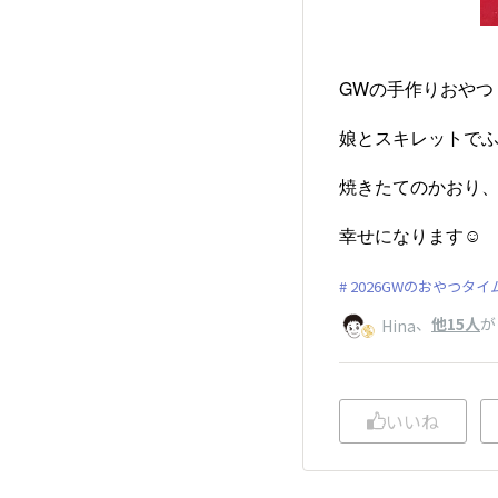
GWの手作りおやつ
娘とスキレットで
焼きたてのかおり
幸せになります☺️
2026GWのおやつタイ
、
他15人
が
Hina
いいね