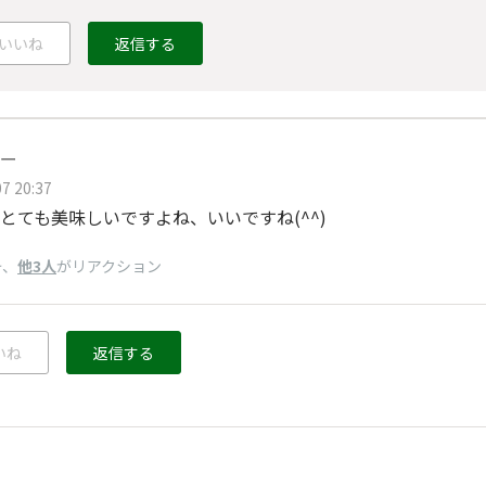
いいね
返信する
ー
7 20:37
とても美味しいですよね、いいですね(^^)
、
他3人
がリアクション
け
いね
返信する