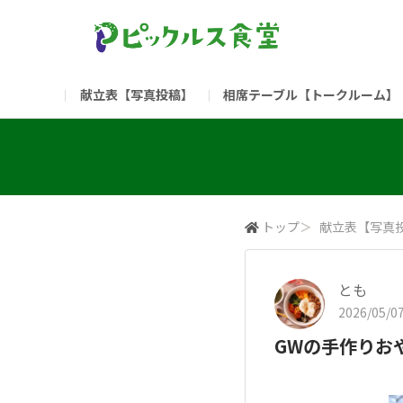
献立表【写真投稿】
相席テーブル【トークルーム】
食堂委員会（コアメンバー限定）
お問い合わせ
新入社員の方へ（ご利用
部門
（リンク）ご飯がススム ブランドサイト
トップ
＞
献立表【写真
とも
2026/05/07
GWの手作りお