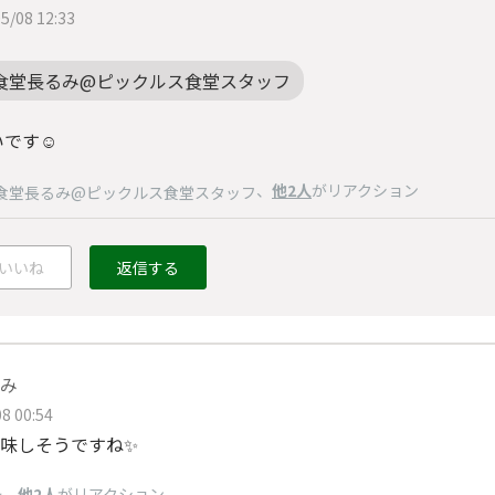
5/08 12:33
食堂長るみ@ピックルス食堂スタッフ
です☺️
、
他2人
がリアクション
食堂長るみ@ピックルス食堂スタッフ
いいね
返信する
み
8 00:54
味しそうですね✨
、
他2人
がリアクション