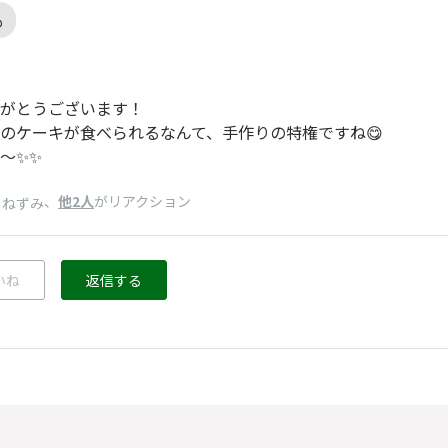
も
がとうございます！
のケーキが食べられるなんて、手作りの特権ですね😋
～✨✨
、
他2人
がリアクション
りねずみ
いね
返信する