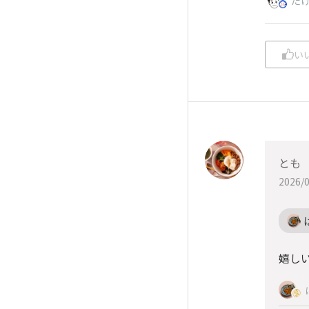
た
い
とも
2026/0
嬉し