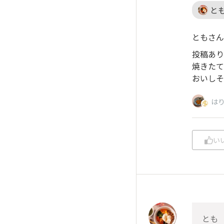
と
ともさん
投稿あり
焼きたて
おいしそ
は
い
とも