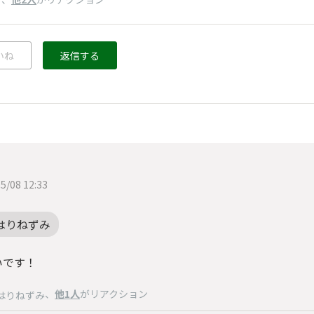
け
いね
返信する
5/08 12:33
はりねずみ
いです！
、
他1人
がリアクション
はりねずみ