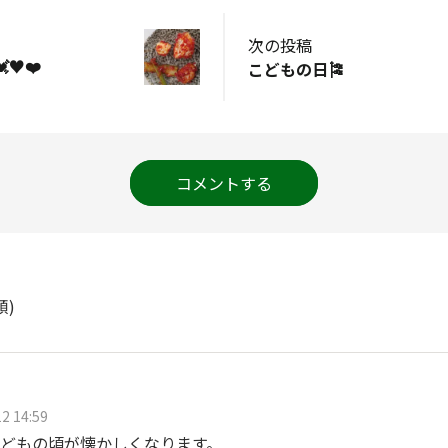
次の投稿
♥️❤️
こどもの日🎏
コメントする
順)
2 14:59
どもの頃が懐かしくなります。