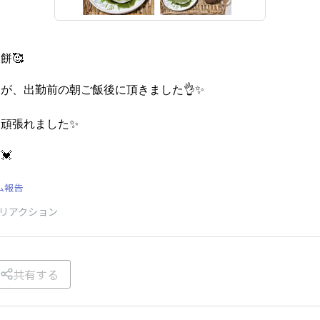
餅🥰
が、出勤前の朝ご飯後に頂きました👌✨️
頑張れました✨️
💓
ム報告
リアクション
共有する