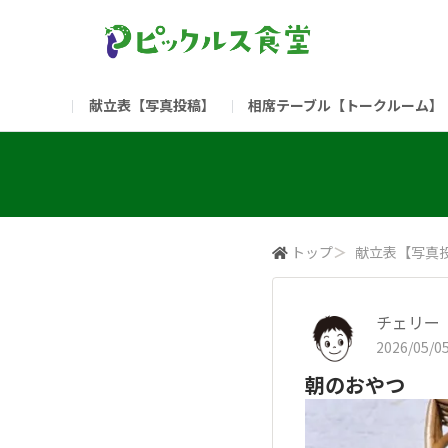
献立表【写真投稿】
相席テーブル【トークルーム】
食堂委員会（コアメンバー限定）
お問い合わせ
新入社員の方へ（ご利用
部門
（リンク）ご飯がススム ブランドサイト
トップ
＞
献立表【写真
チェリー
2026/05/05
朝のおやつ