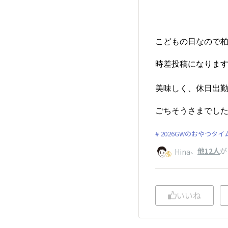
こどもの日なので柏
時差投稿になります
美味しく、休日出勤
ごちそうさまでした
2026GWのおやつタイ
、
他12人
が
Hina
いいね