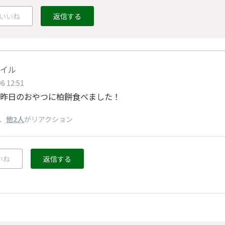
いいね
返信する
イル
6 12:51
昨日のおやつに柏餅食べました！
、
他2人
がリアクション
いね
返信する