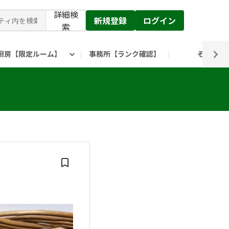
詳細検
新規登録
ログイン
索
厨房【限定ルーム】
事務所【ランク確認】
その他
ピックルス公式】」
ックルスホールディングスHP