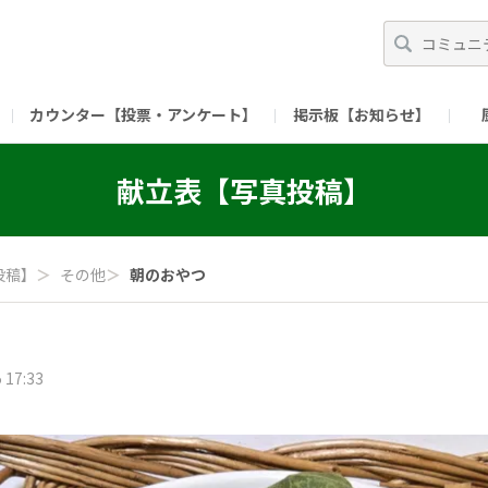
カウンター【投票・アンケート】
掲示板【お知らせ】
ガイド）
長ミーティング（準備中）
（リンク）X公式アカウント 「ご飯がススムの【
献立表【写真投稿】
（リンク）ピックルスコーポレーションHP
（リンク）ピ
投稿】
＞
その他
＞
朝のおやつ
 17:33