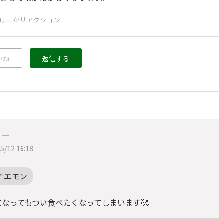
がリアクション
リー
いね
返信する
リー
5/12 16:18
チエモン
になってもつい食べたくなってしまいます🥰