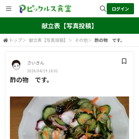
ログイン
全体検索
献立表【写真投稿】
トップ
＞
献立表【写真投稿】
＞
その他
＞
酢の物 です。
検索
さいきん
2026/04/19 18:01
酢の物 です。