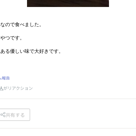
きなので食べました。
おやつです。
らある優しい味で大好きです。
ム報告
人
がリアクション
共有する