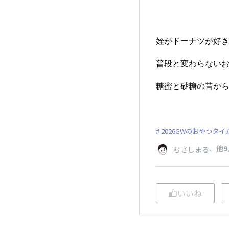
姪がドーナツが好
普段と変わらない
糖蜜と砂糖の昔か
2026GWのおやつタイ
、
他9
むさしまる
いいね