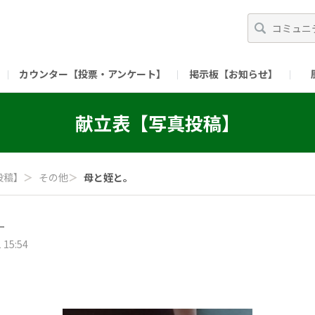
カウンター【投票・アンケート】
掲示板【お知らせ】
ガイド）
長ミーティング（準備中）
（リンク）X公式アカウント 「ご飯がススムの【
献立表【写真投稿】
（リンク）ピックルスコーポレーションHP
（リンク）ピ
投稿】
＞
その他
＞
母と姪と。
ー
 15:54