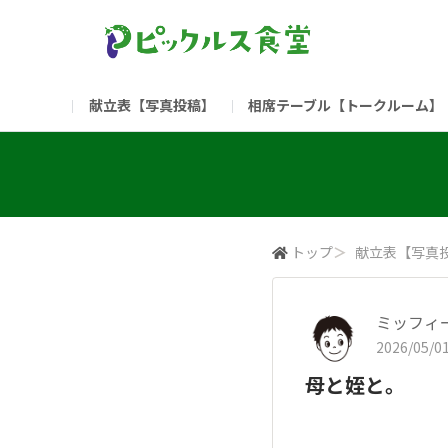
献立表【写真投稿】
相席テーブル【トークルーム】
食堂委員会（コアメンバー限定）
お問い合わせ
新入社員の方へ（ご利用
部門
（リンク）ご飯がススム ブランドサイト
トップ
＞
献立表【写真
ミッフィ
2026/05/01
母と姪と。