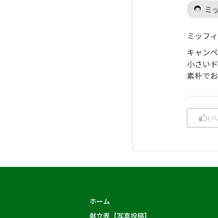
ミ
ミッフィ
キャンペ
小さいド
素朴でお
い
ホーム
献立表【写真投稿】