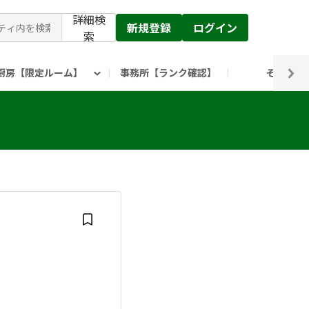
詳細検
新規登録
ログイン
索
厨房【限定ルーム】
事務所【ランク確認】
その他
ピックルス公式】」
ックルスホールディングスHP