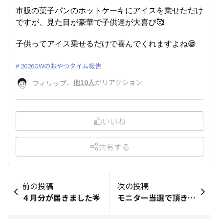
市販の菓子パンのホットケーキにアイスを乗せただけ
ですが、見た目が豪華で子供達が大喜び🥰
子供ってアイス乗せるだけで喜んでくれますよね😁
2026GWのおやつタイム報告
、
他10人
がリアクション
フィリップ
いいね
共有する
前の投稿
次の投稿
４月分が届きました🌟
モニター当選で頂きました(^-^)