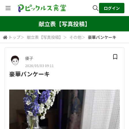
ログイン
全体検索
献立表【写真投稿】
トップ
＞
献立表【写真投稿】
＞
その他
＞
豪華パンケーキ
検索
優子
2026/05/03 09:11
豪華パンケーキ