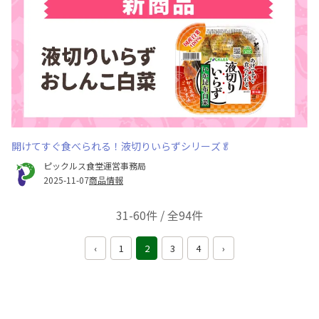
開けてすぐ食べられる！液切りいらずシリーズ🥬
ピックルス食堂運営事務局
2025-11-07
商品情報
31-60件 / 全94件
‹
1
2
3
4
›