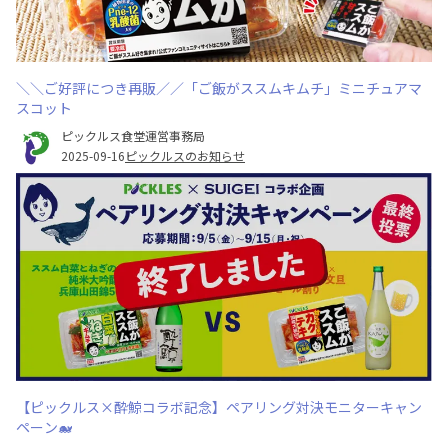
＼＼ご好評につき再販／／「ご飯がススムキムチ」ミニチュアマ
スコット
ピックルス食堂運営事務局
2025-09-16
ピックルスのお知らせ
【ピックルス×酔鯨コラボ記念】ペアリング対決モニターキャン
ペーン🐋