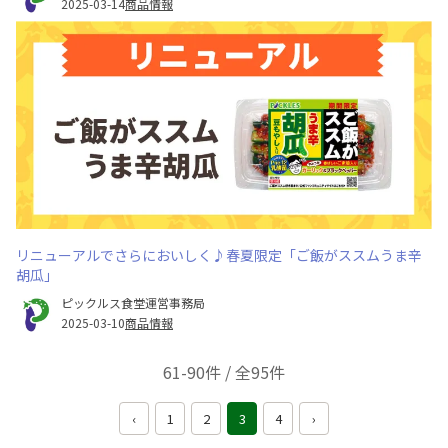
2025-03-14
商品情報
リニューアルでさらにおいしく♪春夏限定「ご飯がススムうま辛
胡瓜」
ピックルス食堂運営事務局
2025-03-10
商品情報
61-90件 / 全95件
‹
1
2
3
4
›