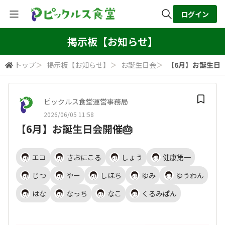
ログイン
全体検索
掲示板【お知らせ】
トップ
＞
掲示板【お知らせ】
＞
お誕生日会
＞
【6月】お誕生日会
検索
ピックルス食堂運営事務局
2026/06/05 11:58
【6月】お誕生日会開催🎂
エコ
さおにこる
しょう
健康第一
じつ
やー
しほち
ゆみ
ゆうわん
はな
なっち
なこ
くるみぱん