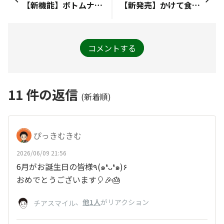
【新機能】ボトムナビゲーション
【新発売】かけて食べる 梅だれ
コメントする
11
件の返信
(新着順)
ぴっきむきむ
2026/06/09 21:56
6月がお誕生日の皆様٩(๑❛ᴗ❛๑)۶
おめでとうございます🎈🎉🎂
、
他1人
がリアクション
チアスマイル