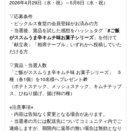
2026年4月29日（水・祝）～5月6日（水・祝）
▽応募条件
・ピックルス食堂の会員登録がお済みの方
・当選後、賞品を試した感想をハッシュタグ
「
#ご飯
がススムうま辛キムチ味お菓子シリーズ
」
を付けて
「献立表」「相席テーブル」いずれかへ投稿
していた
だける方
▽賞品・当選人数
「ご飯がススムうま辛キムチ味 お菓子シリーズ」 5
種（各1個）を10名様へプレゼント🎁
（ポテトスナック、メッシュスナック、キムチチップ
ス、ひねり揚げ、揚げ柿の種）
※注意事項※
・内容は告知なく変更となる場合があります。
・当選者の方には配送先についてコミュニティ内でご
連絡しますが、期限内に返答の無い場合は無効となり