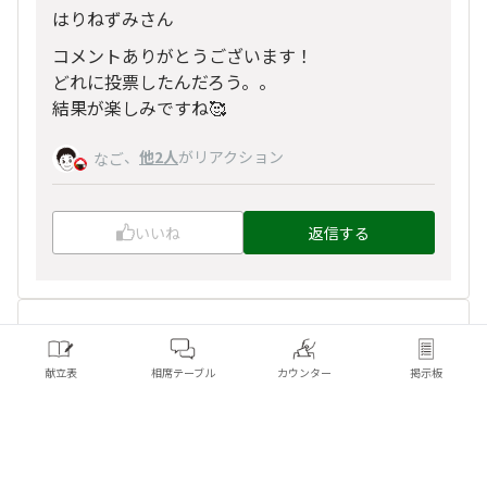
はりねずみさん
コメントありがとうございます！
どれに投票したんだろう。。
結果が楽しみですね🥰
、
他2人
がリアクション
なご
いいね
返信する
チェリー
献立表
相席テーブル
カウンター
掲示板
2026/04/29 12:49
どれも美味しそうで悩みました☺️
、
他5人
がリアクション
なご