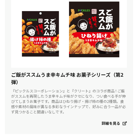
ご飯がススムうま辛キムチ味 お菓子シリーズ（第2
弾）
『ピックルスコーポレーション』と『クリート』のコラボ商品 ! ご飯
がススムを再現したうま辛キムチ味がクセになり、つい食べる手が伸
びてしまうお菓子です。商品はひねり揚げ・揚げ柿の種の2種類。食
感や素材の風味が異なる多彩なラインナップで、好みに合う一品が必
ず見つかること間違いなしです。
詳細を見る