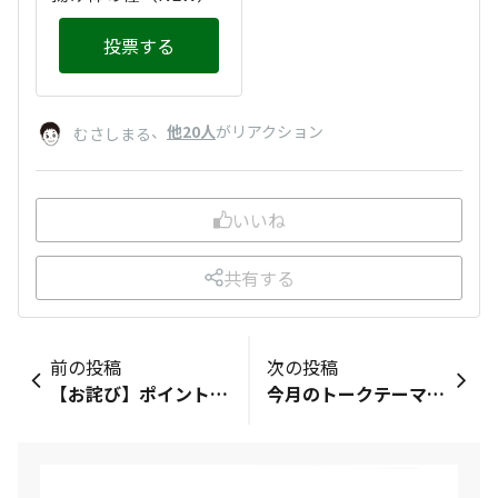
投票する
、
他20人
がリアクション
むさしまる
いいね
共有する
前の投稿
次の投稿
【お詫び】ポイント付与不具合について
今月のトークテーマ（5月）「私の自慢のお母さん💐」