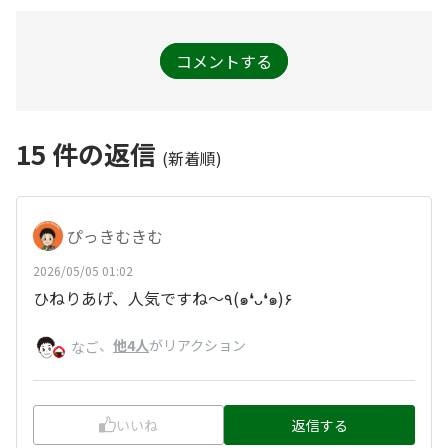
コメントする
15
件の返信
(新着順)
ぴっきむきむ
2026/05/05 01:02
ひねりあげ、人気ですね〜٩(๑❛ᴗ❛๑)۶
、
他4人
がリアクション
なご
いいね
返信する