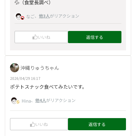
💦（食堂長調べ）
、
他3人
がリアクション
なご
いいね
返信する
沖縄りゅうちゃん
2026/04/29 16:17
ポテトスナック食べてみたいです。
、
他4人
がリアクション
Hina
いいね
返信する