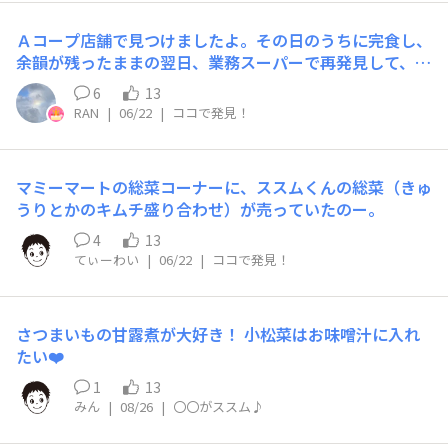
Ａコープ店舗で見つけましたよ。その日のうちに完食し、
余韻が残ったままの翌日、業務スーパーで再発見して、2
日連続の出会いでした🤗
6
13
RAN
|
06/22
|
ココで発見！
マミーマートの総菜コーナーに、ススムくんの総菜（きゅ
うりとかのキムチ盛り合わせ）が売っていたのー。
4
13
てぃーわい
|
06/22
|
ココで発見！
さつまいもの甘露煮が大好き！ 小松菜はお味噌汁に入れ
たい❤️
1
13
みん
|
08/26
|
〇〇がススム♪