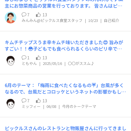
主にお惣菜商品の営業を行っております。 皆さんはピッ
クルスがお惣菜商品も販売していることをご存じですか？
7
13
漬物メーカーならではのお惣菜を製造しております。 お
みんみん@ピックルス食堂スタッフ
|
10/23
|
自己紹介
近くのスーパーでももしかしたら販売しているかもしれま
せん…！ サイトでも商品をチェックできますのでご興味
ありましたらご覧ください🥒🍆 https://www.pickles.co.
キムチチップスうま辛キムチ味いただきました😍 旨みが
jp/products/delika/
すごい！！😳子どもでも食べられるくらいのピリ辛でし
た！ ＃ご飯がススムうま辛キムチ味お菓子シリーズ
1
13
ともやん
|
2025/05/16
|
〇〇がススム♪
6月のテーマ：「梅雨に食べたくなるもの☔」台風が多く
なるので、台風だとコロッケというネットの影響かもしれ
ませんが手作りのコロッケが食べたくなります。畑でとれ
7
13
た新じゃがに牛すじ煮込みを入れて作るとお肉屋さんのコ
ミッフィー
|
06/08
|
今月のトークテーマ
ロッケみたいで美味しかったのでまた作って食べたいで
す。後は、辛さがじめじめ感を吹き飛ばしてくれるのでキ
ムチが食べたくなります。キムチのコロッケしたことがな
ピックルスさんのレストランと物販屋さんに行ってきまし
いけれど、美味しそうなので、今度してみようかな(^^)