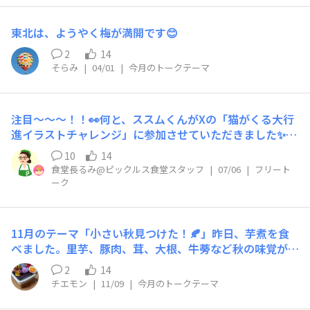
ouncements/iahdfvrdldnrxbbk
東北は、ようやく梅が満開です😊
2
14
そらみ
|
04/01
|
今月のトークテーマ
注目～～～！！👀何と、ススムくんがXの「猫がくる大行
進イラストチャレンジ」に参加させていただきました✨こ
の企画は猫イラストレーターのキハラニク・ユウコさん
10
14
（@ColorKihara）が企業キャラやマークを猫として大行
食堂長るみ@ピックルス食堂スタッフ
|
07/06
|
フリート
進させるイラストチャレンジ。今回は第2弾でついにスス
ーク
ムくんもエントリー🙋ススムくんはどこにいるかな～🔎皆
さんおなじみのあの企業さんのキャラもいるはず、、ぜひ
探してみてください🤗※壁紙はダウンロードしてご利用い
11月のテーマ「小さい秋見つけた！🍂」昨日、芋煮を食
ただけます！（PC、スマホ用2種類あります）
べました。里芋、豚肉、茸、大根、牛蒡など秋の味覚がい
っぱい入ったご馳走、ついつい何杯もおかわりして、青空
2
14
の下、満腹になりました。食欲の秋ですね！
チエモン
|
11/09
|
今月のトークテーマ