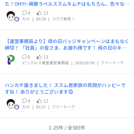
た！OH!!!~発酵ラベルススムキムチはもちろん、色々な発
酵食品があって心ときめきました！ 物販屋さんで見間違
4
13
いかもしれませんが、ピックルスさんの社長さんを発見！
たけ
|
09/28
|
ココで発見！
マルシェで品出しとシール貼りをされているようでした。
土日でも現場に入り込んでいて、会社とその地域を大切に
しているのですね。 ピックルスさん商品がさらに好きに
【運営事務局より】母の日バッジキャンペーンはまもなく
なりました。
締切！ 「社員」の皆さま、お疲れ様です！ 母の日のキャ
ンペーンは5/11（日）が締め切りとなります。 記念すべ
0
13
き初イベントバッジですので、思い出の”おふくろの
ピックルス食堂運営事務局
|
2025/05/09
|
フリートーク
味”を投稿してぜひゲットしてください🤗 今回は全員にバ
ッジをプレゼントしちゃいます🎁 メッセージチャレンジ
もお忘れなく🌹 ▽母の日バッジキャンペーン 詳細 http
ハンカチ届きました！ ススム君家族の笑顔がハッピーで
s://www.shokudo.pickles.co.jp/announcements/prjax
すね！ ありがとうございます😊
yrcdusxptdo
4
12
たけ
|
03/27
|
フリートーク
1-25件 / 全585件