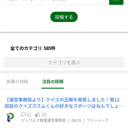
投稿する
全てのカテゴリ 585件
カテゴリを選ぶ
新着の投稿
注目の投稿
【運営事務局より】クイズの正解を発表しました！第12
回目のクイズススムくんの好きなスポーツはなんでしょ
う？についての正解を発表しました💡皆さま、予想はどう
11
15
でしたでしょうか？次回のクイズもお楽しみに😆▽該当
ピックルス食堂運営事務局
|
06/19
|
フリートーク
のクイズページhttps://www.shokudo.pickles.co.jp/ann