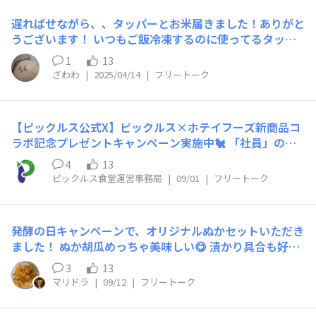
遅ればせながら、、タッパーとお米届きました！ありがと
うございます！ いつもご飯冷凍するのに使ってるタッパ
ーと同じタイプでありがたい！ キムチのっけていっぱい
1
13
ご飯食べます！
ざわわ
|
2025/04/14
|
フリートーク
【ピックルス公式X】ピックルス×ホテイフーズ新商品コ
ラボ記念プレゼントキャンペーン実施中🐔 「社員」の皆
さま、お疲れ様です！ ピックルス公式Xで実施中のキャン
4
13
ペーンのお知らせです🙋 やきとりやとりつくね等の缶詰
ピックルス食堂運営事務局
|
09/01
|
フリートーク
製品を製造・販売するホテイフーズさんとのコラボ新商品
発売記念！ 抽選で豪華賞品がゲットできちゃいます🎁 締
切は9/7 （日）まで⏰ それぞれのアカウントで異なる商品
発酵の日キャンペーンで、オリジナルぬかセットいただき
をご用意していますので、ぜひ両方ともご参加ください🤗
ました！ ぬか胡瓜めっちゃ美味しい😋 漬かり具合も好み
<<参加方法>> ①ピックルス公式Xアカウント（@p_susu
❤️ 写真撮るために切って盛り付けしたけど、1本まるかじ
mu_ofcl）と、ホテイフーズ公式Ｘアカウント（@hotei
3
13
りしたいくらいだわ♪ ぬか床は、試したい食材があって
foods_x）をＷフォロー ②該当の投稿を「リポスト」 ※
マリドラ
|
09/12
|
フリートーク
🤭 手に入れたら漬けるので、もう少しだけアップ待って
応募アカウントごとのリポストが必要となります。 ▽該
ください(☻-☻) お楽しみに😊
当のポスト ピックルス：https://x.com/p_susumu_ofc