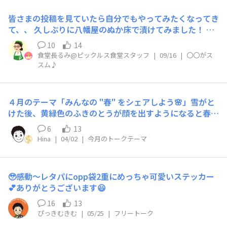
皆さまの投稿を見ていたら自分でもやってみたくなってき
て、、 久しぶりに八幡屋のぬか床で漬けてみました！ 今
回は定番の「きゅうり」「大根」🥒 変わり種で「梨」と
10
14
「とうもろこし」にチャレンジ🌽 封を開けて1回目だった
食堂長るみ@ピックルス食堂スタッフ
|
09/16
|
〇〇がス
ので、少し味が濃い目になりましたが、 梨ととうもろこ
スム♪
しはぬかの風味がしっかり染みて意外においしい😋 特に
とうもろこしは茹でて数日たった元気のないものだったの
で あまりおいしくなくそのまま食べるなら、ぬかにつけ
４月のテーマ「みんなの "春" をシェアしよう🌸」雪がと
るのもアリだな！ と新たな気づきがありました🙆🏻
けた後、黄緑色のふきのとうが顔を出すようになると春を
感じます♪毎年、ふきのとうは天ぷらにして食べていて、
6
13
独特の香りとほろ苦さにも春を感じます✨
Hina
|
04/02
|
今月のトークテーマ
🥹感動〜レタパにopp袋2重にめっちゃ可愛いステッカー
💕ありがとうございます😃
16
13
ぴっきむきむ
|
05/25
|
フリートーク