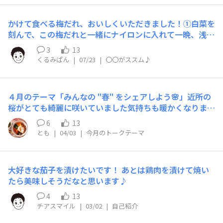
かけて食べる梅だれ、おいしくいただきました！①白菜を
刻んで、この梅だれと一緒にナイロンに入れて一晩、浅漬
けにしていただきました野菜サラダ感覚でもりもりいただ
3
13
きました②豆腐にかけていただきました ごま油とらっき
くるみぱん
|
07/23
|
〇〇がススム♪
ょう酢、ごまをたっぷりかけて、この梅だれを添えました
豆腐と大根や胡瓜の食感の違いも、おいしく感じられまし
たこのたびは有り難うございました もっといろいろ試そ
４月のテーマ「みんなの "春" をシェアしよう🌸」近所の
うと思います
桜がとても綺麗に咲いていました気持ちも暖かくなります
ね♪
6
13
とも
|
04/03
|
今月のトークテーマ
大好きな茄子を漬けたいです！ あとは鶏肉を漬けて焼い
たら美味しそうだなと思います♪
4
13
チアスマイル
|
03/02
|
自己紹介