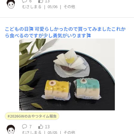
6
13
むさしまる
|
05/06
|
その他
こどもの日🎏
可愛らしかったので買ってみましたこれか
ら食べるのですが少し勇気がいります🎏
2026GWのおやつタイム報告
7
13
むさしまる
|
05/05
|
その他