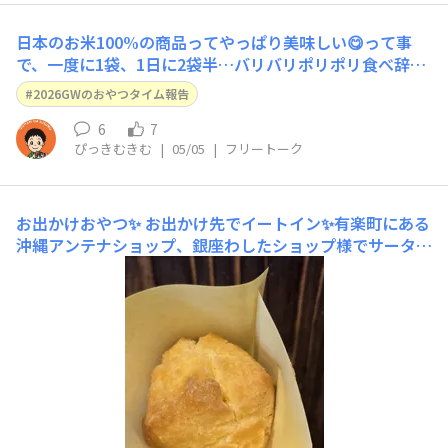
日本のお米100%の商品ってやっぱり美味しい😋って事
で、一度に1袋、1日に2袋半…バリバリポリポリ食べ辞め
れなくて困ってます😅美味し過ぎます体重も体脂肪も増
2026GWのおやつタイム報告
えました😅
6
7
ぴっきむきむ
|
05/05
|
フリートーク
お出かけおやつ✨️
お出かけ先でイートイン✨️有楽町にある
沖縄アンテナショップ、銀座わしたショップ様でサーター
アンダギー✨️こちらのホットスナック?系美味しいんです
☺️いつも同じな気がするけれど、サーターアンダギーのプ
レーンと黒糖を購入💓プレーンはイートインスペースで頂
きましたが、やっぱりサクふわで美味しい☺️そして店