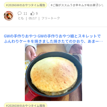
ていただきます✨
2026GWのおやつタイム報告
ご飯がススムうま辛キムチ味お菓子シリー
11
9
とも
|
05/17
|
フリートーク
GWの手作りおやつ
GWの手作りおやつ娘とスキレットで
ふんわりケーキを焼きました焼きたてのかおり、あまーく
って幸せになります☺️
2026GWのおやつタイム報告