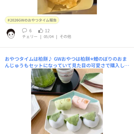
2026GWのおやつタイム報告
6
12
チェリー
|
05/04
|
その他
おやつタイムは柏餅♪
GWおやつは柏餅⭐️鯉のぼりのおま
んじゅうもセットになっていて見た目の可愛さで購入しま
した家族で美味しく楽しみました😊🍵