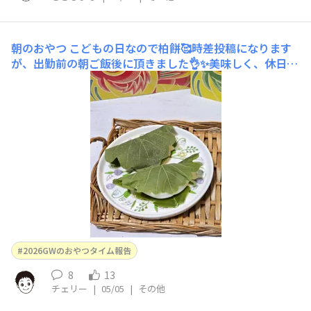
朝のおやつ
こどもの日なので柏餅🥰時差投稿になります
が、出勤前の朝ご飯後に頂きました👌✨️美味しく、休日出
勤頑張れました✨️ごちそうさまでした💓
2026GWのおやつタイム報告
8
13
チェリー
|
05/05
|
その他