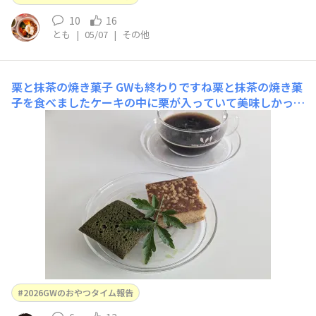
10
16
とも
|
05/07
|
その他
栗と抹茶の焼き菓子
GWも終わりですね栗と抹茶の焼き菓
子を食べましたケーキの中に栗が入っていて美味しかった
です🌰
2026GWのおやつタイム報告