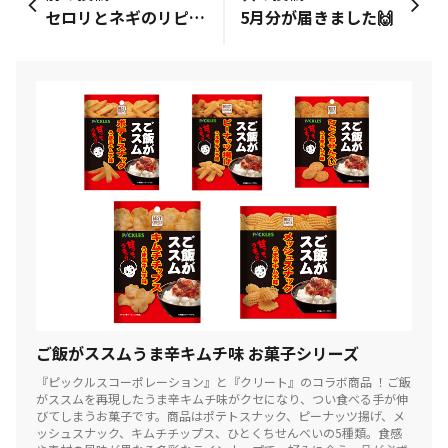
セロリとネギのリピートを、
5月分が届きました🙌
ご飯がススムうま辛キムチ味 お菓子シリーズ
『ピックルスコーポレーション』と『クリート』のコラボ商品 ！ご飯
がススムを再現したうま辛キムチ味がクセになり、つい食べる手が伸
びてしまうお菓子です。商品はポテトスナック、ピーナッツ揚げ、メ
ッシュスナック、キムチチップス、ひとくちせんべいの5種類。食感