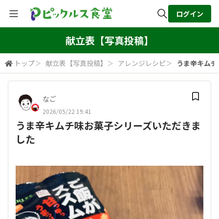
ログイン
全体検索
献立表【写真投稿】
トップ
＞
献立表【写真投稿】
＞
アレンジレシピ
＞
うま辛キムチ
検索
なご
2026/05/22 19:41
うま辛キムチ味お菓子シリーズいただきま
した