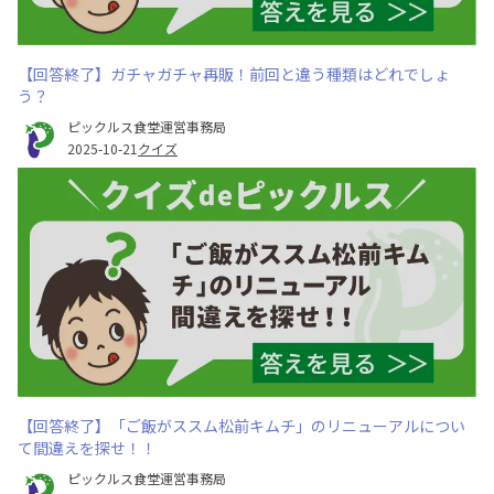
【回答終了】ガチャガチャ再販！前回と違う種類はどれでしょ
う？
ピックルス食堂運営事務局
2025-10-21
クイズ
【回答終了】「ご飯がススム松前キムチ」のリニューアルについ
て間違えを探せ！！
ピックルス食堂運営事務局