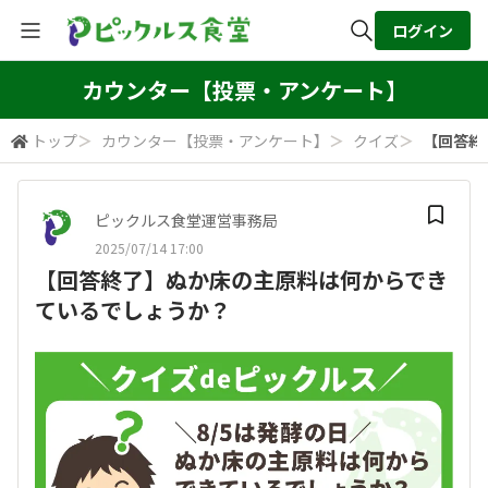
ログイン
全体検索
カウンター【投票・アンケート】
トップ
＞
カウンター【投票・アンケート】
＞
クイズ
＞
【回答終
検索
ピックルス食堂運営事務局
2025/07/14 17:00
【回答終了】ぬか床の主原料は何からでき
ているでしょうか？