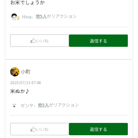
お米でしょうか
、
他5人
がリアクション
Hina
いいね
返信する
小町
2025/07/15 07:48
米ぬか♪
、
他5人
がリアクション
ゼンヤ
いいね
返信する