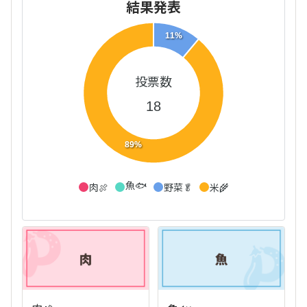
結果発表
11%
投票数
18
89%
魚🐟
肉🍖
野菜🥬
米🌾