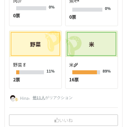
肉🍖
魚🐟
0%
0%
0票
0票
野菜🥬
米🌾
11%
89%
2票
16票
、
他11人
がリアクション
Hina
いいね