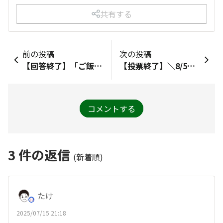
共有する
前の投稿
次の投稿
【回答終了】「ご飯がススムキムチ」シリーズの開発担当は何人でしょう？
【投票終了】＼8/5は発酵の日／ オリジナルキャラの名前を決めよう！
コメントする
3
件の返信
(新着順)
たけ
2025/07/15 21:18