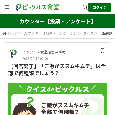
ログイン
全体検索
カウンター【投票・アンケート】
トップ
＞
カウンター【投票・アンケート】
＞
クイズ
＞
【回答終
検索
ピックルス食堂運営事務局
2025/02/12 00:00
【回答終了】「ご飯がススムキムチ」は全
部で何種類でしょう？