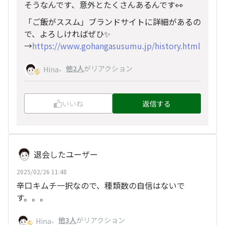
そうなんです、意外とたくさんあるんです👀
「ご飯がススム」ブランドサイトに詳細があるの
で、よろしければぜひ✨
→
https://www.gohangasusumu.jp/history.html
、
他2人
がリアクション
Hina
いいね
返信する
退会したユーザー
2025/02/26 11:48
辛口キムチ一択なので、種類数の自信はないで
す。。。
、
他3人
がリアクション
Hina