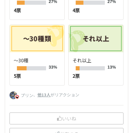
27%
27%
4票
4票
～30種
それ以上
33%
13%
5票
2票
、
他13人
がリアクション
プリン
いいね