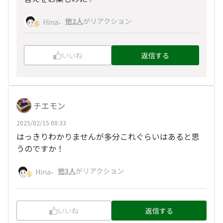
、
他2人
がリアクション
Hina
いいね
返信する
チエモン
2025/02/15 00:33
はっきりわかりませんが多分これぐらいはあると思
うのですか！
、
他3人
がリアクション
Hina
いいね
返信する