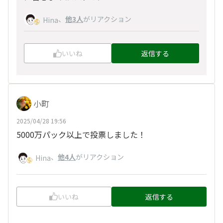
、
他3人
がリアクション
Hina
いいね
返信する
小町
2025/04/28 19:56
5000万パック以上で投票しました！
、
他4人
がリアクション
Hina
いいね
返信する