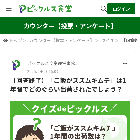
ログイン
全体検索
カウンター【投票・アンケート】
トップ
＞
カウンター【投票・アンケート】
＞
クイズ
＞
【回答終
検索
ピックルス食堂運営事務局
2025/04/28 15:00
【回答終了】「ご飯がススムキムチ」は1
年間でどのぐらい出荷されたでしょう？