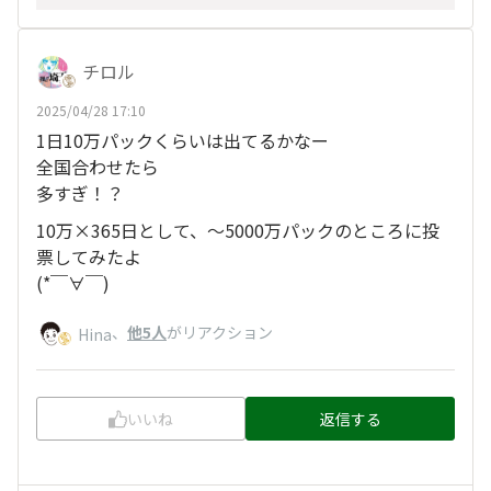
チロル
2025/04/28 17:10
1日10万パックくらいは出てるかなー
全国合わせたら
多すぎ！？
10万×365日として、〜5000万パックのところに投
票してみたよ
(*￣∀￣)
、
他5人
がリアクション
Hina
いいね
返信する