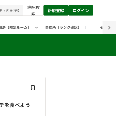
詳細検
新規登録
ログイン
索
厨房【限定ルーム】
事務所【ランク確認】
その他
ピックルス公式】」
ックルスホールディングスHP
ムチを食べよう