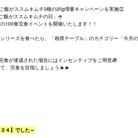
でご飯がススムキムチ3種の20g増量キャンペーンを実施👏
「ご飯がススムキムチの日」🍚
の100食完食イベントを開催いたします！！
チシリーズを食べたら、「相席テーブル」のカテゴリー「今月
。
食完食が達成された場合にはインセンティブをご用意🎁
て、完食を目指しましょう🔥🔥
【３４】でした～