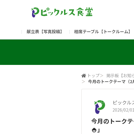
献立表【写真投稿】
相席テーブル【トークルーム】
食堂委員会（コアメンバー限定）
お問い合わせ
新入社員の方へ（ご利用
部門
（リンク）ご飯がススム ブランドサイト
トップ
＞
掲示板【お知
＞
今月のトークテーマ（2
ピックル
2026/02/01
今月のトークテ
🍚」