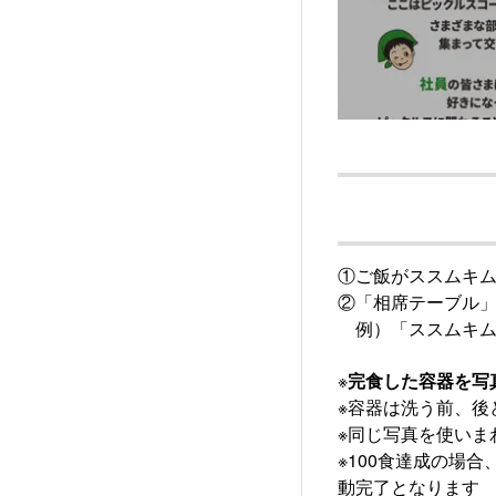
①ご飯がススムキ
②「相席テーブル
例）「ススムキムチ
※
完食した容器を写真
※容器は洗う前、後
※同じ写真を使いま
※100食達成の場
動完了となります