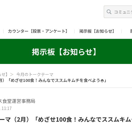
カウンター【投票・アンケート】
掲示板【お知らせ】
ガイド）
長ミーティング（準備中）
（リンク）X公式アカウント 「ご飯がススムの【
掲示板【お知らせ】
（リンク）ピックルスコーポレーションHP
（リンク）ピ
らせ】
＞
今月のトークテーマ
月）「めざせ100食！みんなでススムキムチを食べよう🍚」
ス食堂運営事務局
 11:17
ーマ（2月）「めざせ100食！みんなでススムキ