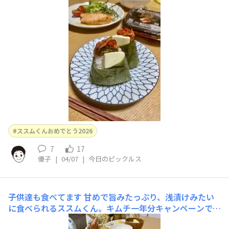
しました🍙おつまみにもなる美味しさです♪
ススムくんおめでとう2026
7
17
優子
|
04/07
|
今日のピックルス
子供達も食べてます
甘めで旨みたっぷり、浅漬けみたい
に食べられるススムくん。キムチ一年分キャンペーンでい
ただきました。大人はもちろん子供も美味しく食べていま