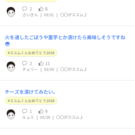
2
8
さいきん
|
03/31
|
〇〇がススム♪
火を通したごぼうや里芋とか漬けたら美味しそうですね
😳
ススムくんおめでとう2026
2
11
チェリー
|
03/30
|
〇〇がススム♪
チーズを漬けてみたい。
ススムくんおめでとう2026
1
9
ルュミ
|
03/29
|
〇〇がススム♪