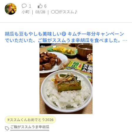
1
6
小町
|
03/28
|
〇〇がススム♪
胡瓜も豆もやしも美味しい😋
キムチ一年分キャンペーン
でいただいた、ご飯がススムうま辛胡瓜を食べました。初
めてです✨浅漬けのようなさっぱりした味で、辛すぎない
ので9歳の娘も食べられました。きゅうりはもちろん、一
緒に入っている豆もやしもとっても美味しい😋どのくら
い美味しいかというと、食事一回で食べ切ってしまいまし
た、、🤣(夫、私、
ススムくんおめでとう2026
ご飯がススムうま辛胡瓜