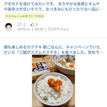
アボカドを漬けてみたいです。 まろやかな食感とキムチ
の旨辛さが合いそうで、おつまみにもぴったりな一品にな
りそうです！
ススムくんおめでとう2026
1
9
ゆぴにょ
|
03/29
|
〇〇がススム♪
娘も楽しめるカクテキ
朝ごはんに、キャンペーンでいた
だいた「ご飯がススムカクテキ」を食べました。甘めでに
おいも気にならないので、朝ごはんから食べられます。9
歳娘がキムチを食べられるきっかけになった思い出のカク
テキなんです😊今日も美味しく頂きました。ありがとう
ございました