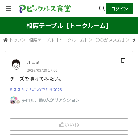
ログイン
全体検索
相席テーブル【トークルーム】
トップ
＞
相席テーブル【トークルーム】
＞
〇〇がススム♪
＞
チ
検索
ルュミ
2026/03/29 17:06
チーズを漬けてみたい。
ススムくんおめでとう2026
、
他8人
がリアクション
チロル
いいね