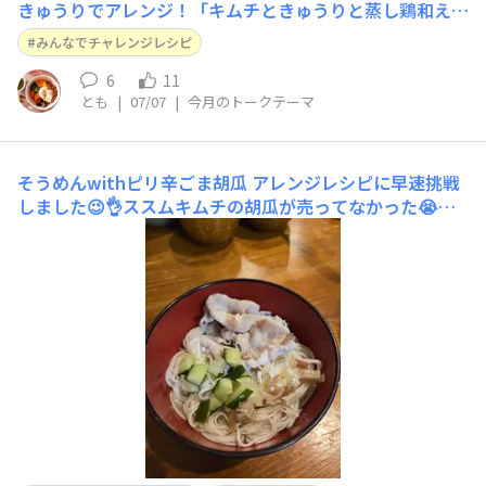
きゅうりでアレンジ！「キムチときゅうりと蒸し鶏和え」
ごま油と少しお酢もいれるとさっぱりピリ辛で美味しいで
みんなでチャレンジレシピ
す☺️
6
11
とも
|
07/07
|
今月のトークテーマ
そうめんwithピリ辛ごま胡瓜
アレンジレシピに早速挑戦
しました😉👌ススムキムチの胡瓜が売ってなかった😭の
で、ピリ辛ごま胡瓜で🥒✨（これは売ってました◎）自分
で好きな量を取って食べるスタイルにしたかったので、胡
瓜はみじん切りにしました！そして夏らしくみょうがも
🙆‍♀レシピ通りに豚肉をスープとしょうがで茹でたのです
が、下味がついてG