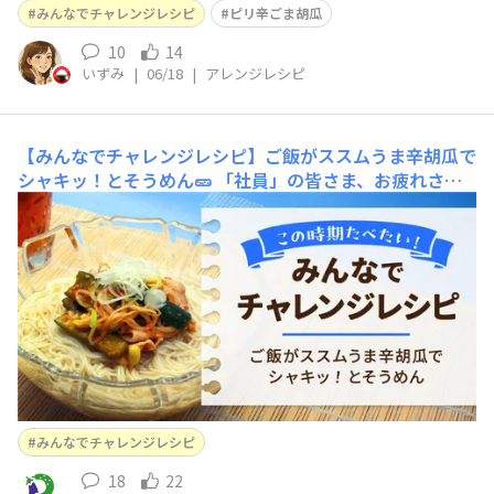
みんなでチャレンジレシピ
ピリ辛ごま胡瓜
10
14
いずみ
|
06/18
|
アレンジレシピ
【みんなでチャレンジレシピ】ご飯がススムうま辛胡瓜で
シャキッ！とそうめん🥒
「社員」の皆さま、お疲れさま
です🙋今回からの新企画、その名も「みんなでチャレンジ
レシピ」🧑‍🍳定期的にお題を運営から発表してみんなでア
レンジレシピを作ってみよう！というコーナーです✨（今
のところ２～３か月に１レシピを予定しています）記念す
べき第1回目は「ご飯がススムうま辛胡瓜」を使用したそ
うめん🥒基
みんなでチャレンジレシピ
18
22