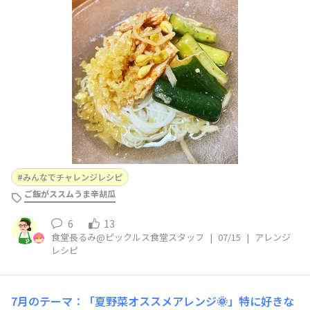
を試してみました！！▽変更点・豚バラ薄切りがなかった
のでちょっと厚めのものを。。・揚げ玉追加豚の煮汁を使
うので、さっぱりしつつ旨みがしっかり🐷揚げ玉の相性も
GOODでした！！ぜひ皆さんもお好きなアレンジで試して
みてください
みんなでチャレンジレシピ
ご飯がススムうま辛胡瓜
6
13
食堂長るみ@ピックルス食堂スタッフ
|
07/15
|
アレンジ
レシピ
7月のテーマ：「夏野菜オススメアレンジ🌞」特に好きな