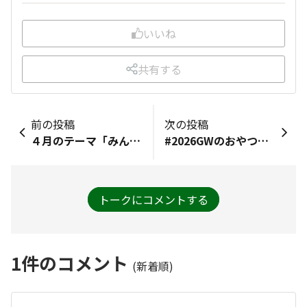
いいね
共有する
前の投稿
次の投稿
４月のテーマ「みんなの "春" をシェアしよう🌸」筍を食べました。友人から頂きました。歯ごたえがよく、旨味もたっぷりで、美味しかったです。
#2026GWのおやつタイム報告早速おやつ報告します、ポテチ、胡麻せんべい、イカフライ、この3点はキムチ合いそうバームクーヘン、相方のバースデイケーキ今のところこんな感じです。
トークにコメントする
1
件のコメント
(新着順)