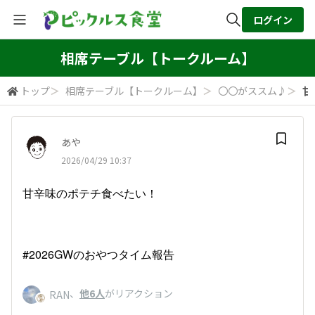
ログイン
全体検索
相席テーブル【トークルーム】
トップ
＞
相席テーブル【トークルーム】
＞
〇〇がススム♪
＞
甘
検索
あや
2026/04/29 10:37
甘辛味のポテチ食べたい！
#2026GWのおやつタイム報告
、
他6人
がリアクション
RAN